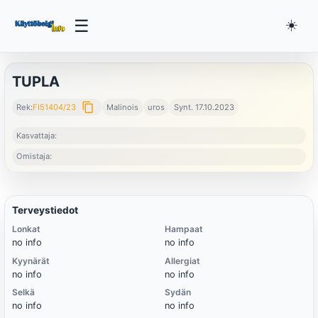
☰
☀️
TUPLA
content_copy
Rek:
FI51404/23
Malinois
uros
Synt. 17.10.2023
Kasvattaja:
Omistaja:
Terveystiedot
Lonkat
Hampaat
no info
no info
Kyynärät
Allergiat
no info
no info
Selkä
Sydän
no info
no info