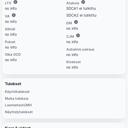
LTV
Ataksia
no info
SDCA1 ei tutkittu
SDCA2 ei tutkittu
VA
no info
DM
no info
Silmät
no info
CJM
Polvet
no info
no info
Autoimm.sairaus
Olka OCD
no info
no info
Kivekset
no info
Tulokset
Käyttötulokset
Muita tuloksia
Luonnetesti/MH
Näyttelytulokset