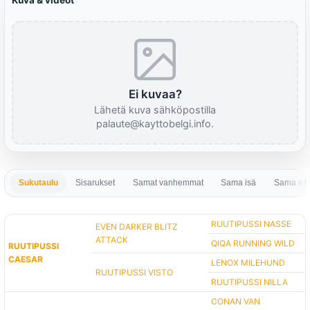
Kuva & videot
Ei kuvaa?
Lähetä kuva sähköpostilla
palaute@kayttobelgi.info.
Sukutaulu
Sisarukset
Samat vanhemmat
Sama isä
Sama em
RUUTIPUSSI NASSE
EVEN DARKER BLITZ
ATTACK
QIQA RUNNING WILD
RUUTIPUSSI
CAESAR
LENOX MILEHUND
RUUTIPUSSI VISTO
RUUTIPUSSI NILLA
CONAN VAN