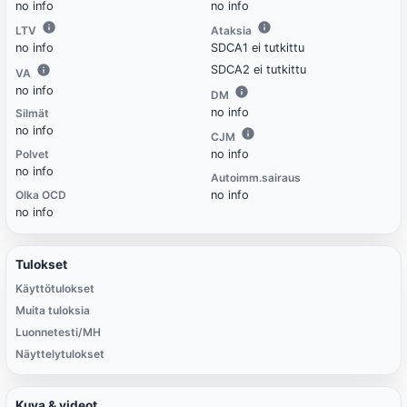
no info
no info
LTV
Ataksia
no info
SDCA1 ei tutkittu
SDCA2 ei tutkittu
VA
no info
DM
no info
Silmät
no info
CJM
Polvet
no info
no info
Autoimm.sairaus
Olka OCD
no info
no info
Tulokset
Käyttötulokset
Muita tuloksia
Luonnetesti/MH
Näyttelytulokset
Kuva & videot