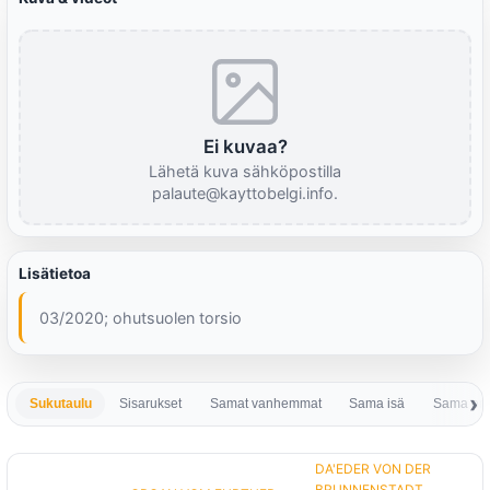
Ei kuvaa?
Lähetä kuva sähköpostilla
palaute@kayttobelgi.info.
Lisätietoa
03/2020; ohutsuolen torsio
Sukutaulu
Sisarukset
Samat vanhemmat
Sama isä
Sama em
DA'EDER VON DER
BRUNNENSTADT