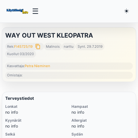
☰
☀️
WAY OUT WEST KLEOPATRA
content_copy
Rek:
FI45725/19
Malinois
narttu
Synt. 29.7.2019
Kuollut 03/2020
Kasvattaja:
Petra Nieminen
Omistaja:
Terveystiedot
Lonkat
Hampaat
no info
no info
Kyynärät
Allergiat
no info
no info
Selkä
Sydän