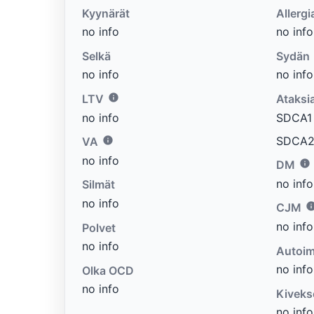
Kyynärät
Allergi
no info
no info
Selkä
Sydän
no info
no info
LTV
Ataksi
no info
SDCA1 e
SDCA2 
VA
no info
DM
no info
Silmät
no info
CJM
no info
Polvet
no info
Autoim
no info
Olka OCD
no info
Kiveks
no info