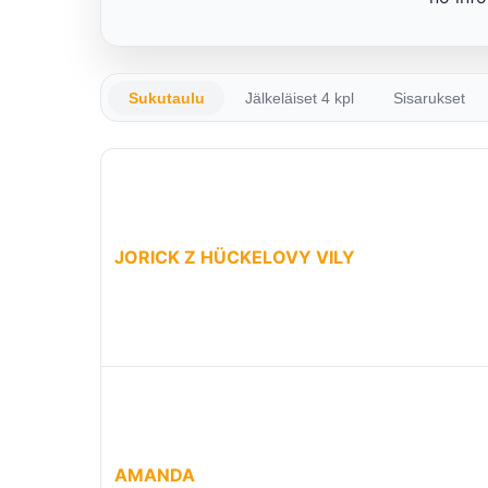
Sukutaulu
Jälkeläiset 4 kpl
Sisarukset
JORICK Z HÜCKELOVY VILY
AMANDA