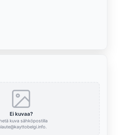
Ei kuvaa?
hetä kuva sähköpostilla
laute@kayttobelgi.info.