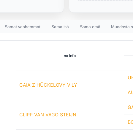
Samat vanhemmat
Sama isä
Sama emä
Muodosta s
no info
U
CAIA Z HÜCKELOVY VILY
A
G
CLIPP VAN VAGO STEIJN
B