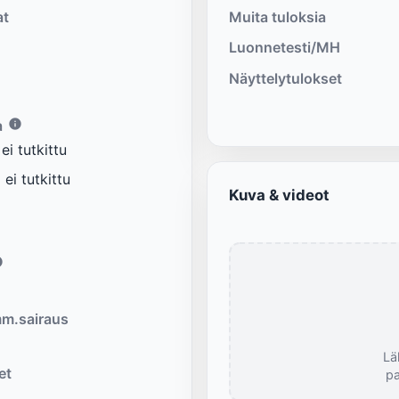
at
Muita tuloksia
Luonnetesti/MH
Näyttelytulokset
a
i tutkittu
ei tutkittu
Kuva & videot
m.sairaus
Lä
et
pa