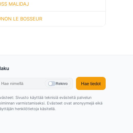
OSS MALIDAJ
UNON LE BOSSEUR
Haku
Hae tiedot
Reknro
västeet: Sivusto käyttää teknisiä evästeitä palvelun
oiminnan varmistamiseksi. Evästeet ovat anonyymejä eikä
äyttäjän henkilötietoja käsitellä.