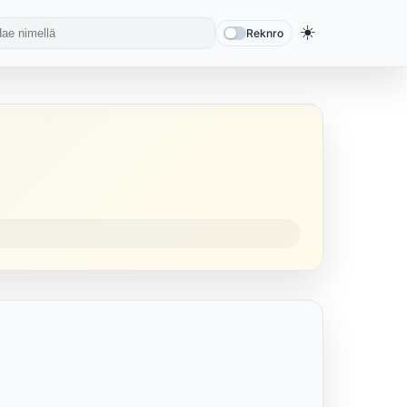
☀️
Reknro