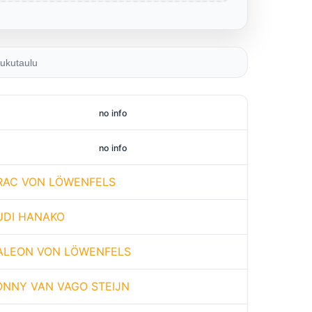
ukutaulu
no info
no info
RAC VON LÖWENFELS
UDI HANAKO
ALEON VON LÖWENFELS
ONNY VAN VAGO STEIJN