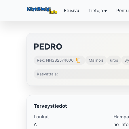
Etusivu
Tietoja
Pentu
PEDRO
content_copy
Rek: NHSB2574606
Malinois
uros
Sy
Kasvattaja:
Terveystiedot
Lonkat
Hampa
A
no info