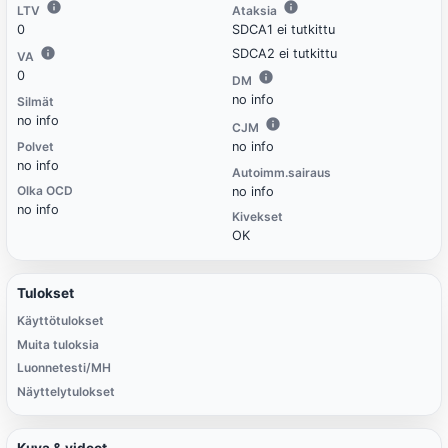
LTV
Ataksia
0
SDCA1 ei tutkittu
SDCA2 ei tutkittu
VA
0
DM
no info
Silmät
no info
CJM
Polvet
no info
no info
Autoimm.sairaus
Olka OCD
no info
no info
Kivekset
OK
Tulokset
Käyttötulokset
Muita tuloksia
Luonnetesti/MH
Näyttelytulokset