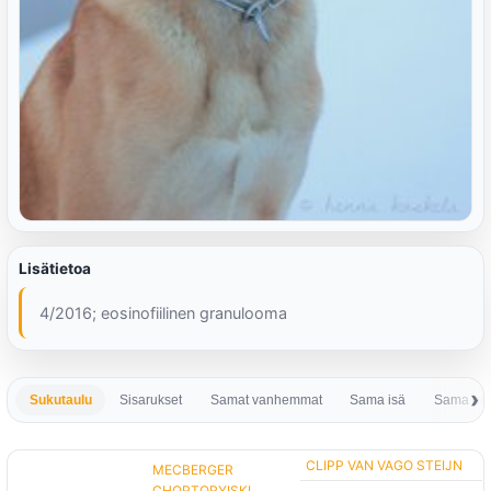
Lisätietoa
4/2016; eosinofiilinen granulooma
Sukutaulu
Sisarukset
Samat vanhemmat
Sama isä
Sama em
CLIPP VAN VAGO STEIJN
MECBERGER
CHORTORYISKI