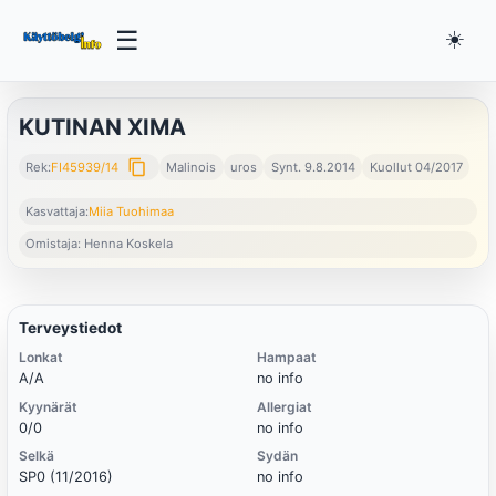
☰
☀️
KUTINAN XIMA
content_copy
Rek:
FI45939/14
Malinois
uros
Synt. 9.8.2014
Kuollut 04/2017
Kasvattaja:
Miia Tuohimaa
Omistaja: Henna Koskela
Terveystiedot
Lonkat
Hampaat
A/A
no info
Kyynärät
Allergiat
0/0
no info
Selkä
Sydän
SP0 (11/2016)
no info