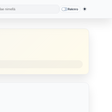
☀️
Reknro