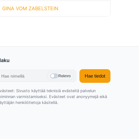
GINA VOM ZABELSTEIN
Haku
Hae tiedot
Reknro
västeet: Sivusto käyttää teknisiä evästeitä palvelun
oiminnan varmistamiseksi. Evästeet ovat anonyymejä eikä
äyttäjän henkilötietoja käsitellä.