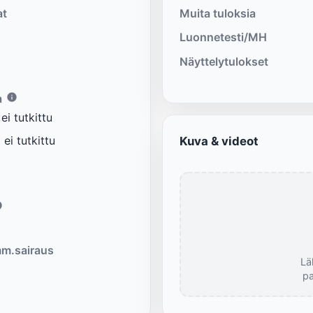
at
Muita tuloksia
Luonnetesti/MH
Näyttelytulokset
a
i tutkittu
ei tutkittu
Kuva & videot
m.sairaus
Lä
pa