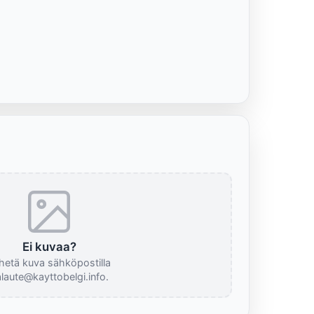
Ei kuvaa?
hetä kuva sähköpostilla
laute@kayttobelgi.info.