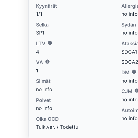
Kyynärät
Allergi
1/1
no info
Selkä
Sydän
SP1
no info
LTV
Ataksi
4
SDCA1 e
SDCA2 
VA
1
DM
no info
Silmät
no info
CJM
no info
Polvet
no info
Autoim
no info
Olka OCD
Tulk.var. / Todettu