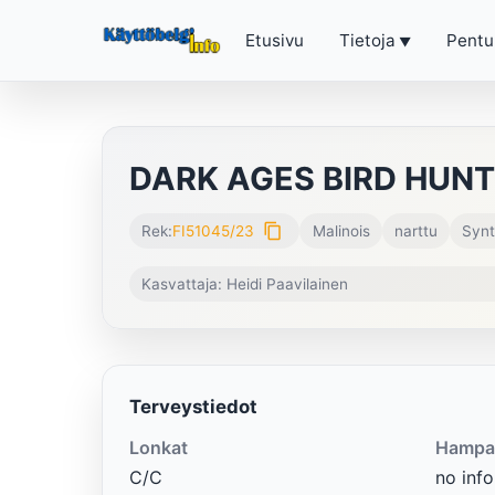
Etusivu
Tietoja
Pentu
DARK AGES BIRD HUN
content_copy
Rek:
FI51045/23
Malinois
narttu
Synt
Kasvattaja: Heidi Paavilainen
Terveystiedot
Lonkat
Hampa
C/C
no info