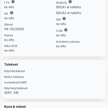
LTV
Ataksia
no info
SDCA1 ei tutkittu
SDCA2 ei tutkittu
VA
no info
DM
no info
Silmät
OK (10/2005)
CJM
Polvet
no info
no info
Autoimm.sairaus
Olka OCD
no info
no info
Tulokset
Käyttötulokset
Muita tuloksia
Luonnetesti/MH
Näyttelytulokset
SERT, ERI
Kuva & videot