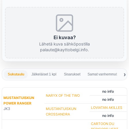
Ei kuvaa?
Lähetä kuva sähköpostilla
palaute@kayttobelgi.info.
Sukutaulu
Jälkeläiset 1 kpl
Sisarukset
Samat vanhemmat
Sa
no info
NARYX OF THE TWO
MUSTANTUISKUN
no info
POWER RANGER
LOVIATAN AKILLES
JK3
MUSTANTUISKUN
CROSSANDRA
no info
CARTOON DU