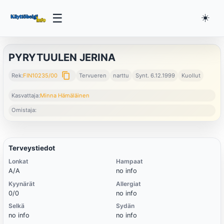
☰
☀️
PYRYTUULEN JERINA
content_copy
Rek:
FIN10235/00
Tervueren
narttu
Synt. 6.12.1999
Kuollut
Kasvattaja:
Minna Hämäläinen
Omistaja:
Terveystiedot
Lonkat
Hampaat
A/A
no info
Kyynärät
Allergiat
0/0
no info
Selkä
Sydän
no info
no info