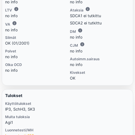
no info
no info
LTV
Ataksia
no info
SDCA1 ei tutkittu
SDCA2 ei tutkittu
VA
no info
DM
no info
Silmät
OK (01/2001)
CJM
Polvet
no info
no info
Autoimm.sairaus
Olka OCD
no info
no info
Kivekset
OK
Tulokset
Käyttötulokset
IP3, SchH3, SK3
Muita tuloksia
Agi1
Luonnetesti/MH