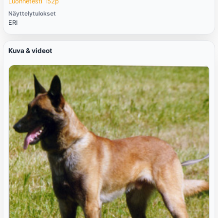
Luonnetesti 152p
Näyttelytulokset
ERI
Kuva & videot