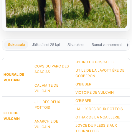
Sukutaulu
Jälkeläiset 28 kpl
Sisarukset
Samat vanhemmat
S
HYDRO DU BOSCAILLE
COPS DU PARC DES
UTILE DE LA JAVOTTIÈRE DE
ACACIAS
HOURAL DE
CORBERON
VULCAIN
G'BIBBER
CALAMITE DE
VULCAIN
VICTOIRE DE VULCAIN
G'BIBBER
JILL DES DEUX
POTTOIS
HALLIX DES DEUX POTTOIS
ELLIE DE
OTHAR DE LA NOAILLERIE
VULCAIN
ANARCHIE DE
JOYCE DU PLESSIS AUX
VULCAIN
TOURNELLES