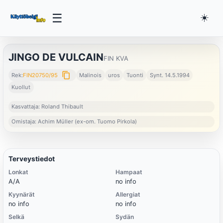
☰
☀️
JINGO DE VULCAIN
FIN KVA
content_copy
Rek:
FIN20750/95
Malinois
uros
Tuonti
Synt. 14.5.1994
Kuollut
Kasvattaja: Roland Thibault
Omistaja: Achim Müller (ex-om. Tuomo Pirkola)
Terveystiedot
Lonkat
Hampaat
A/A
no info
Kyynärät
Allergiat
no info
no info
Selkä
Sydän