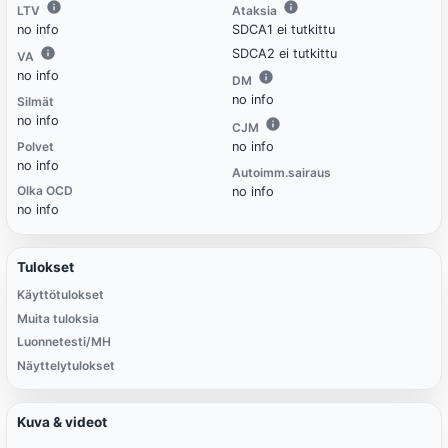
LTV
Ataksia
no info
SDCA1 ei tutkittu
SDCA2 ei tutkittu
VA
no info
DM
no info
Silmät
no info
CJM
Polvet
no info
no info
Autoimm.sairaus
Olka OCD
no info
no info
Tulokset
Käyttötulokset
Muita tuloksia
Luonnetesti/MH
Näyttelytulokset
Kuva & videot