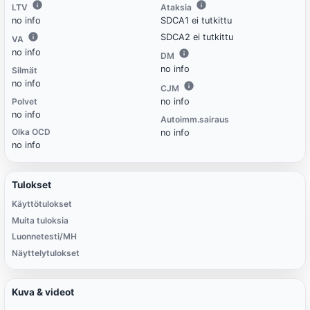
LTV
Ataksia
no info
SDCA1 ei tutkittu
SDCA2 ei tutkittu
VA
no info
DM
no info
Silmät
no info
CJM
Polvet
no info
no info
Autoimm.sairaus
Olka OCD
no info
no info
Tulokset
Käyttötulokset
Muita tuloksia
Luonnetesti/MH
Näyttelytulokset
Kuva & videot