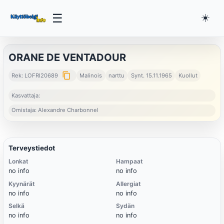
☰
☀️
ORANE DE VENTADOUR
content_copy
Rek: LOFRI20689
Malinois
narttu
Synt. 15.11.1965
Kuollut
Kasvattaja:
Omistaja: Alexandre Charbonnel
Terveystiedot
Lonkat
Hampaat
no info
no info
Kyynärät
Allergiat
no info
no info
Selkä
Sydän
no info
no info