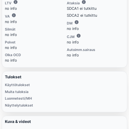
LTV
Ataksia
no info
SDCA1 ei tutkittu
SDCA2 ei tutkittu
VA
no info
DM
no info
Silmät
no info
CJM
Polvet
no info
no info
Autoimm.sairaus
Olka OCD
no info
no info
Tulokset
Käyttötulokset
Muita tuloksia
Luonnetesti/MH
Näyttelytulokset
Kuva & videot