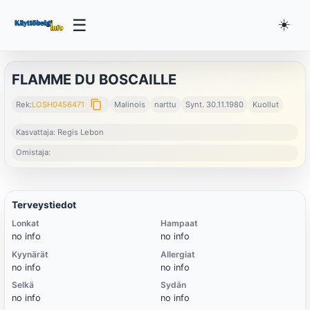
☰
☀️
FLAMME DU BOSCAILLE
content_copy
Rek:
LOSH0456471
Malinois
narttu
Synt. 30.11.1980
Kuollut
Kasvattaja: Regis Lebon
Omistaja:
Terveystiedot
Lonkat
Hampaat
no info
no info
Kyynärät
Allergiat
no info
no info
Selkä
Sydän
no info
no info