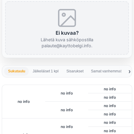
Ei kuvaa?
Lähetä kuva sähköpostilla
palaute@kayttobelgi.info.
Sukutaulu
Jälkeläiset 1 kpl
Sisarukset
Samat vanhemmat
Sa
no info
no info
no info
no info
no info
no info
no info
no info
no info
no info