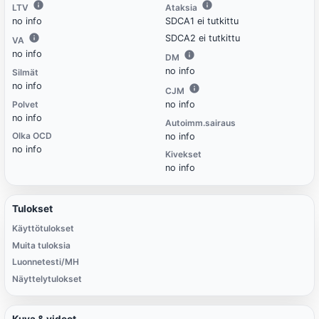
LTV
Ataksia
no info
SDCA1 ei tutkittu
SDCA2 ei tutkittu
VA
no info
DM
no info
Silmät
no info
CJM
Polvet
no info
no info
Autoimm.sairaus
Olka OCD
no info
no info
Kivekset
no info
Tulokset
Käyttötulokset
Muita tuloksia
Luonnetesti/MH
Näyttelytulokset