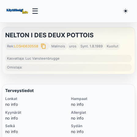
☰
☀️
NELTON I DES DEUX POTTOIS
content_copy
Rek:
LOSH0630558
Malinois
uros
Synt. 1.8.1989
Kuollut
Kasvattaja: Luc Vansteenbrugge
Omistaja:
Terveystiedot
Lonkat
Hampaat
no info
no info
Kyynärät
Allergiat
no info
no info
Selkä
Sydän
no info
no info