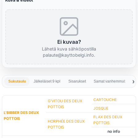
Kuva & videot
Ei kuvaa?
Lähetä kuva sähköpostilla
palaute@kayttobelgi.info.
Sukutaulu
Jälkeläiset 9 kpl
Sisarukset
Samat vanhemmat
Sa
CARTOUCHE
G'VITOU DES DEUX
POTTOIS
JOSQUE
L'BIBBER DES DEUX
FLAX DES DEUX
POTTOIS
HORPHÉE DES DEUX
POTTOIS
POTTOIS
no info