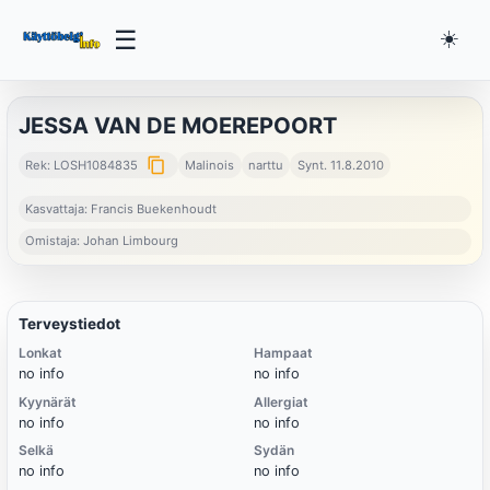
☰
☀️
JESSA VAN DE MOEREPOORT
content_copy
Rek: LOSH1084835
Malinois
narttu
Synt. 11.8.2010
Kasvattaja: Francis Buekenhoudt
Omistaja: Johan Limbourg
Terveystiedot
Lonkat
Hampaat
no info
no info
Kyynärät
Allergiat
no info
no info
Selkä
Sydän
no info
no info