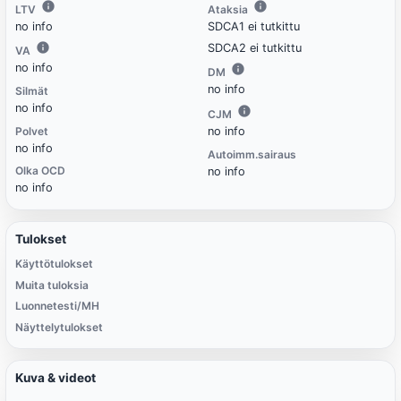
LTV
Ataksia
no info
SDCA1 ei tutkittu
SDCA2 ei tutkittu
VA
no info
DM
no info
Silmät
no info
CJM
Polvet
no info
no info
Autoimm.sairaus
Olka OCD
no info
no info
Tulokset
Käyttötulokset
Muita tuloksia
Luonnetesti/MH
Näyttelytulokset
Kuva & videot