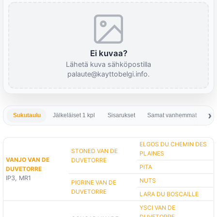
Ei kuvaa?
Lähetä kuva sähköpostilla
palaute@kayttobelgi.info.
Sukutaulu
Jälkeläiset 1 kpl
Sisarukset
Samat vanhemmat
Sa
ELGOS DU CHEMIN DES
STONED VAN DE
PLAINES
VANJO VAN DE
DUVETORRE
PITA
DUVETORRE
IP3, MR1
NUTS
PIGRINE VAN DE
DUVETORRE
LARA DU BOSCAILLE
YSCI VAN DE
DUVETORRE