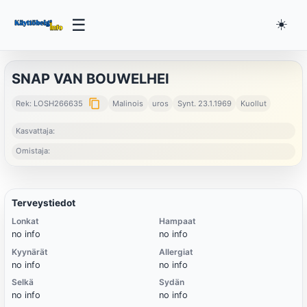
☰
☀️
SNAP VAN BOUWELHEI
content_copy
Rek: LOSH266635
Malinois
uros
Synt. 23.1.1969
Kuollut
Kasvattaja:
Omistaja:
Terveystiedot
Lonkat
Hampaat
no info
no info
Kyynärät
Allergiat
no info
no info
Selkä
Sydän
no info
no info