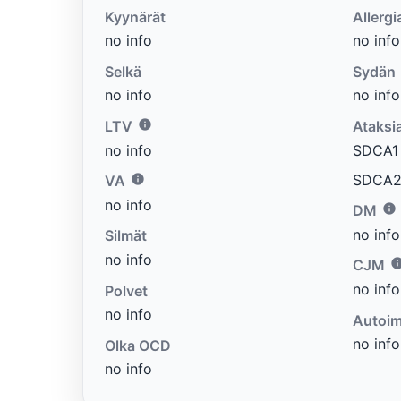
Kyynärät
Allergi
no info
no info
Selkä
Sydän
no info
no info
LTV
Ataksi
no info
SDCA1 e
SDCA2 
VA
no info
DM
no info
Silmät
no info
CJM
no info
Polvet
no info
Autoim
no info
Olka OCD
no info