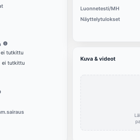
at
Luonnetesti/MH
Näyttelytulokset
a
i tutkittu
Kuva & videot
ei tutkittu
m.sairaus
Lä
pa