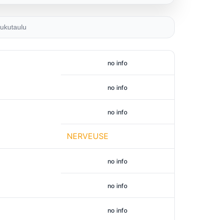
ukutaulu
no info
no info
no info
NERVEUSE
no info
no info
no info