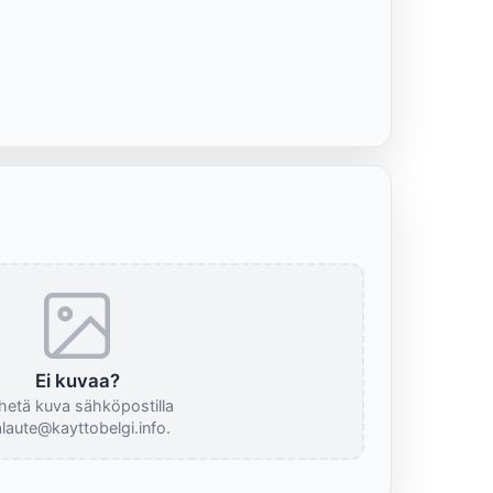
Ei kuvaa?
hetä kuva sähköpostilla
laute@kayttobelgi.info.