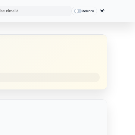
☀️
Reknro