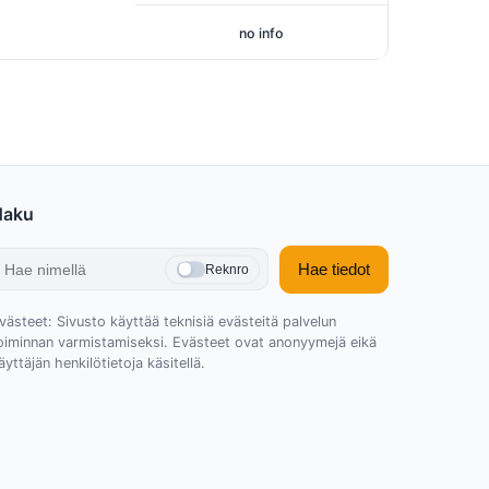
no info
Haku
Hae tiedot
Reknro
västeet: Sivusto käyttää teknisiä evästeitä palvelun
oiminnan varmistamiseksi. Evästeet ovat anonyymejä eikä
äyttäjän henkilötietoja käsitellä.