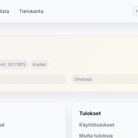
lista
Tietokanta
ynt. 20.1.1975
Kuollut
Omistaja:
Tulokset
at
Käyttötulokset
Muita tuloksia