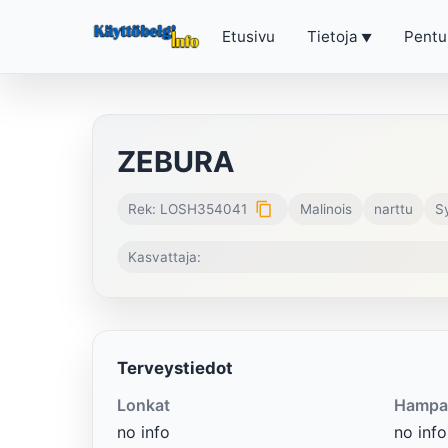
Etusivu
Tietoja
Pentu
ZEBURA
content_copy
Rek: LOSH354041
Malinois
narttu
S
Kasvattaja:
Terveystiedot
Lonkat
Hampa
no info
no info