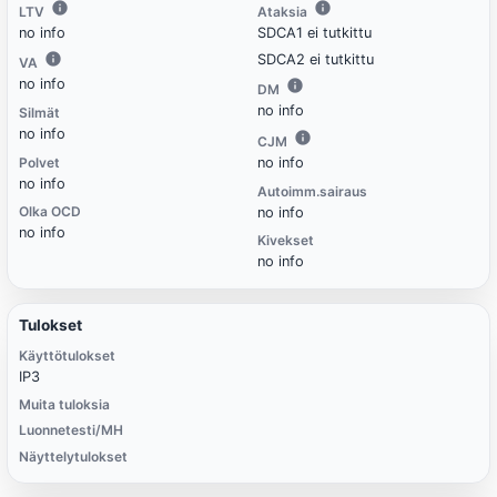
LTV
Ataksia
no info
SDCA1 ei tutkittu
SDCA2 ei tutkittu
VA
no info
DM
no info
Silmät
no info
CJM
Polvet
no info
no info
Autoimm.sairaus
Olka OCD
no info
no info
Kivekset
no info
Tulokset
Käyttötulokset
IP3
Muita tuloksia
Luonnetesti/MH
Näyttelytulokset