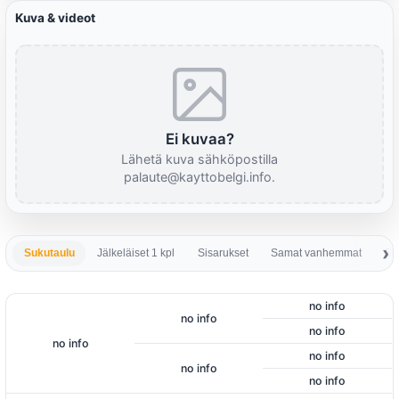
Kuva & videot
Ei kuvaa?
Lähetä kuva sähköpostilla
palaute@kayttobelgi.info.
Sukutaulu
Jälkeläiset 1 kpl
Sisarukset
Samat vanhemmat
Sa
no info
no info
no info
no info
no info
no info
no info