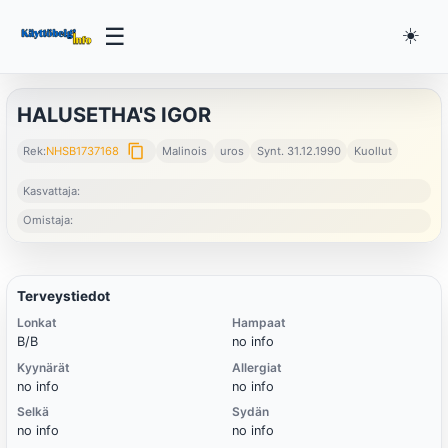
☰
☀️
HALUSETHA'S IGOR
content_copy
Rek:
NHSB1737168
Malinois
uros
Synt. 31.12.1990
Kuollut
Kasvattaja:
Omistaja:
Terveystiedot
Lonkat
Hampaat
B/B
no info
Kyynärät
Allergiat
no info
no info
Selkä
Sydän
no info
no info