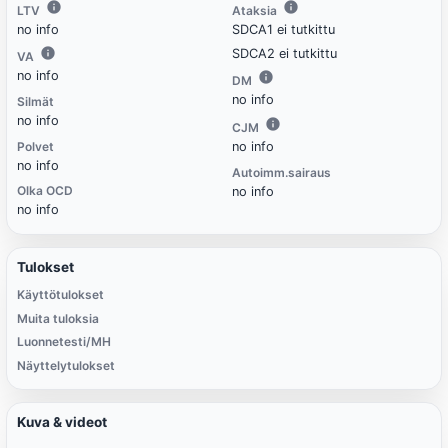
LTV
Ataksia
no info
SDCA1 ei tutkittu
SDCA2 ei tutkittu
VA
no info
DM
no info
Silmät
no info
CJM
Polvet
no info
no info
Autoimm.sairaus
Olka OCD
no info
no info
Tulokset
Käyttötulokset
Muita tuloksia
Luonnetesti/MH
Näyttelytulokset
Kuva & videot