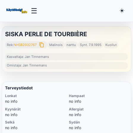
☰
☀️
SISKA PERLE DE TOURBIÈRE
content_copy
Rek:
NHSB2032767
Malinois
narttu
Synt. 7.9.1995
Kuollut
Kasvattaja: Jan Tinnemans
Omistaja: Jan Tinnemans
Terveystiedot
Lonkat
Hampaat
no info
no info
Kyynärät
Allergiat
no info
no info
Selkä
Sydän
no info
no info