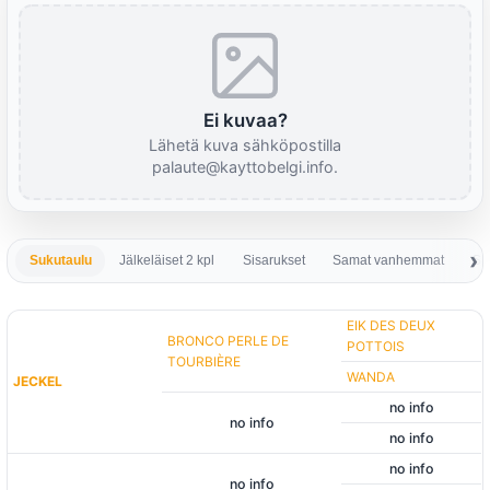
Ei kuvaa?
Lähetä kuva sähköpostilla
palaute@kayttobelgi.info.
Sukutaulu
Jälkeläiset 2 kpl
Sisarukset
Samat vanhemmat
Sa
EIK DES DEUX
BRONCO PERLE DE
POTTOIS
TOURBIÈRE
WANDA
JECKEL
no info
no info
no info
no info
no info