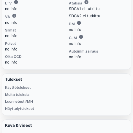
LTV
Ataksia
no info
SDCA1 ei tutkittu
SDCA2 ei tutkittu
VA
no info
DM
no info
Silmät
no info
CJM
Polvet
no info
no info
Autoimm.sairaus
Olka OCD
no info
no info
Tulokset
Käyttötulokset
Muita tuloksia
Luonnetesti/MH
Näyttelytulokset
Kuva & videot