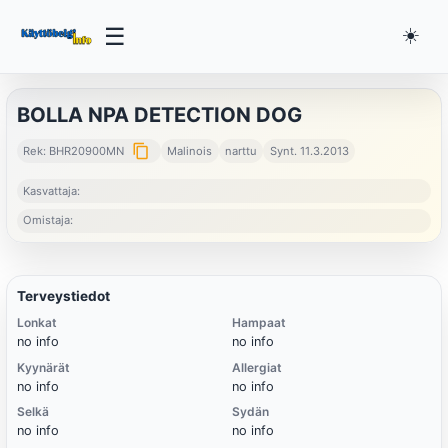
☰
☀️
BOLLA NPA DETECTION DOG
content_copy
Rek: BHR20900MN
Malinois
narttu
Synt. 11.3.2013
Kasvattaja:
Omistaja:
Terveystiedot
Lonkat
Hampaat
no info
no info
Kyynärät
Allergiat
no info
no info
Selkä
Sydän
no info
no info