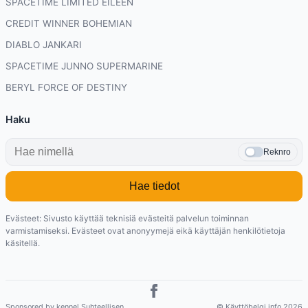
SPACETIME LIMITED EILEEN
CREDIT WINNER BOHEMIAN
DIABLO JANKARI
SPACETIME JUNNO SUPERMARINE
BERYL FORCE OF DESTINY
Haku
Reknro
Hae tiedot
Evästeet: Sivusto käyttää teknisiä evästeitä palvelun toiminnan
varmistamiseksi. Evästeet ovat anonyymejä eikä käyttäjän henkilötietoja
käsitellä.
Sponsored by kennel Suhteellisen
© Käyttöbelgi.info 2026