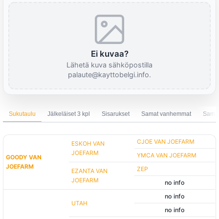
Ei kuvaa?
Lähetä kuva sähköpostilla
palaute@kayttobelgi.info.
Sukutaulu
Jälkeläiset 3 kpl
Sisarukset
Samat vanhemmat
Sama 
CJOE VAN JOEFARM
ESKOH VAN
JOEFARM
YMCA VAN JOEFARM
GOODY VAN
JOEFARM
ZEP
EZANTA VAN
JOEFARM
no info
no info
UTAH
no info