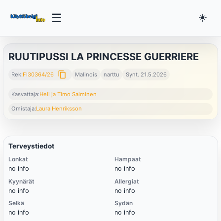
☰
☀️
RUUTIPUSSI LA PRINCESSE GUERRIERE
content_copy
Rek:
FI30364/26
Malinois
narttu
Synt. 21.5.2026
Kasvattaja:
Heli ja Timo Salminen
Omistaja:
Laura Henriksson
Terveystiedot
Lonkat
Hampaat
no info
no info
Kyynärät
Allergiat
no info
no info
Selkä
Sydän
no info
no info