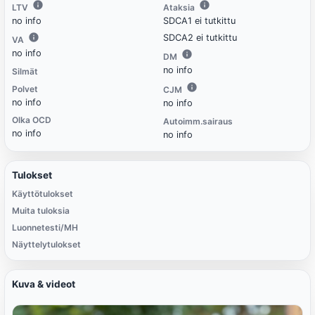
LTV
Ataksia
no info
SDCA1 ei tutkittu
SDCA2 ei tutkittu
VA
no info
DM
no info
Silmät
Polvet
CJM
no info
no info
Olka OCD
Autoimm.sairaus
no info
no info
Tulokset
Käyttötulokset
Muita tuloksia
Luonnetesti/MH
Näyttelytulokset
Kuva & videot