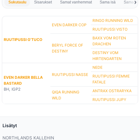
Sukutaulu
Sisarukset
Samat vanhemmat
Sama isä
Sama em
RINGO RUNNING WILD
EVEN DARKER COP
RUUTIPUSSI VISTO
BAXX VOM ROTEN
RUUTIPUSSI G'TUCO
DRACHEN
BERYL FORCE OF
DESTINY
DESTINY VOM
HIRTENGARTEN
NEDE
RUUTIPUSSI NASSE
RUUTIPUSSI FEMME
EVEN DARKER BELLA
FATALE
BASTARD
BH, IGP2
ANTRAX OSTRARYKA
QIQA RUNNING
WILD
RUUTIPUSSI JUPY
Lisätyt
NORTHLANDS KALLEHIN