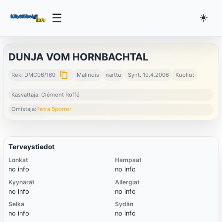
☰
☀️
DUNJA VOM HORNBACHTAL
content_copy
Rek: DMC06/160
Malinois
narttu
Synt. 19.4.2006
Kuollut
Kasvattaja: Clément Roffé
Omistaja:
Petra Sporrer
Terveystiedot
Lonkat
Hampaat
no info
no info
Kyynärät
Allergiat
no info
no info
Selkä
Sydän
no info
no info