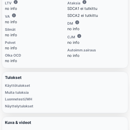
LTV
Ataksia
no info
SDCA1 ei tutkittu
SDCA2 ei tutkittu
VA
no info
DM
no info
Silmät
no info
CJM
Polvet
no info
no info
Autoimm.sairaus
Olka OCD
no info
no info
Tulokset
Käyttötulokset
Muita tuloksia
Luonnetesti/MH
Näyttelytulokset
Kuva & videot