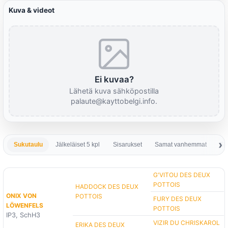
Kuva & videot
Ei kuvaa?
Lähetä kuva sähköpostilla
palaute@kayttobelgi.info.
Sukutaulu
Jälkeläiset 5 kpl
Sisarukset
Samat vanhemmat
Sa
G'VITOU DES DEUX
POTTOIS
HADDOCK DES DEUX
ONIX VON
POTTOIS
FURY DES DEUX
LÖWENFELS
POTTOIS
IP3, SchH3
VIZIR DU CHRISKAROL
ERIKA DES DEUX