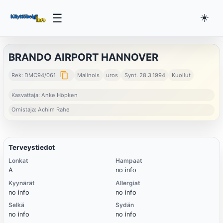
☰
☀️
BRANDO AIRPORT HANNOVER
content_copy
Rek: DMC94/061
Malinois
uros
Synt. 28.3.1994
Kuollut
Kasvattaja: Anke Höpken
Omistaja: Achim Rahe
Terveystiedot
Lonkat
Hampaat
A
no info
Kyynärät
Allergiat
no info
no info
Selkä
Sydän
no info
no info