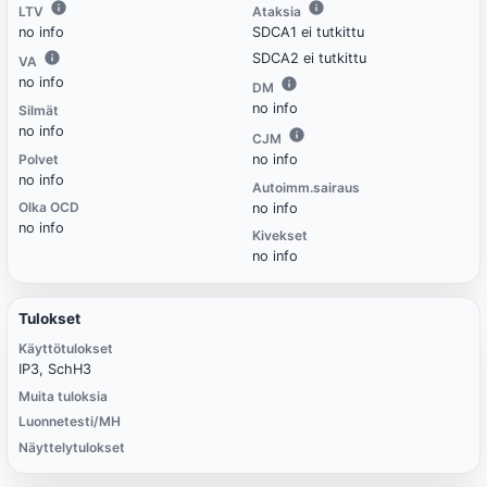
LTV
Ataksia
no info
SDCA1 ei tutkittu
SDCA2 ei tutkittu
VA
no info
DM
no info
Silmät
no info
CJM
Polvet
no info
no info
Autoimm.sairaus
Olka OCD
no info
no info
Kivekset
no info
Tulokset
Käyttötulokset
IP3, SchH3
Muita tuloksia
Luonnetesti/MH
Näyttelytulokset