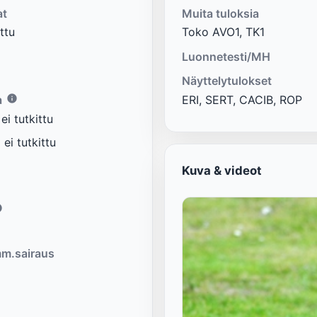
at
Muita tuloksia
ttu
Toko AVO1, TK1
Luonnetesti/MH
Näyttelytulokset
a
ERI, SERT, CACIB, ROP
i tutkittu
ei tutkittu
Kuva & videot
m.sairaus