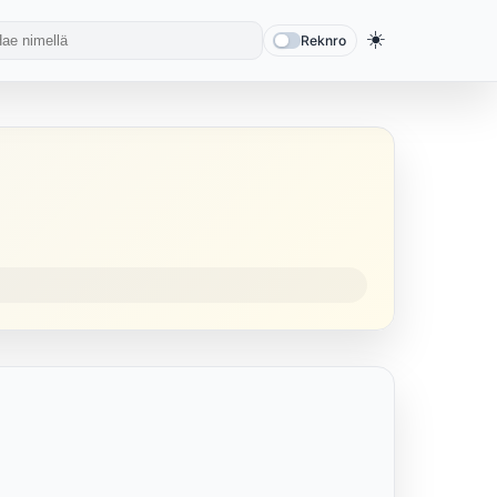
☀️
Reknro