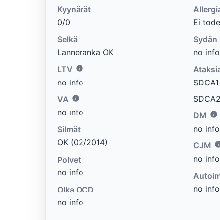
Kyynärät
Allergi
0/0
Ei tode
Selkä
Sydän
Lanneranka OK
no info
LTV
Ataksi
no info
SDCA1 e
SDCA2 
VA
no info
DM
no info
Silmät
OK (02/2014)
CJM
no info
Polvet
no info
Autoim
no info
Olka OCD
no info