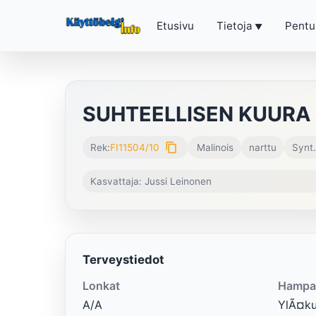
Etusivu
Tietoja
Pentu
SUHTEELLISEN KUURA
content_copy
Rek:
FI11504/10
Malinois
narttu
Synt.
Kasvattaja: Jussi Leinonen
Terveystiedot
Lonkat
Hampa
A/A
YlÃ¤ku