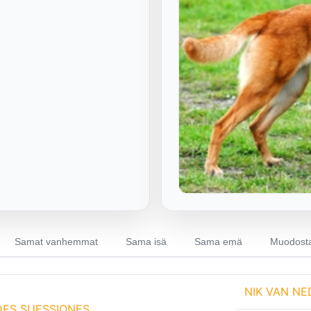
Samat vanhemmat
Sama isä
Sama emä
Muodosta
NIK VAN N
DES SUESSIONES