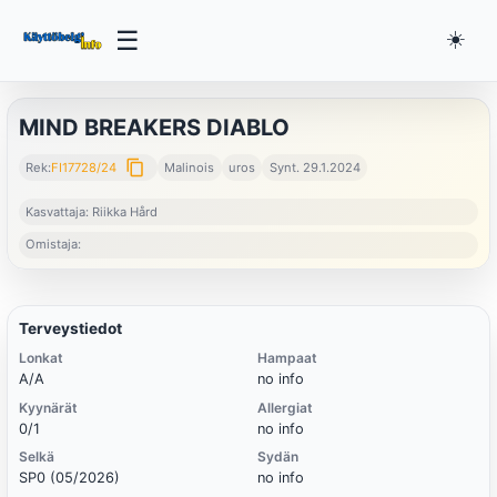
☰
☀️
MIND BREAKERS DIABLO
content_copy
Rek:
FI17728/24
Malinois
uros
Synt. 29.1.2024
Kasvattaja: Riikka Hård
Omistaja:
Terveystiedot
Lonkat
Hampaat
A/A
no info
Kyynärät
Allergiat
0/1
no info
Selkä
Sydän
SP0 (05/2026)
no info