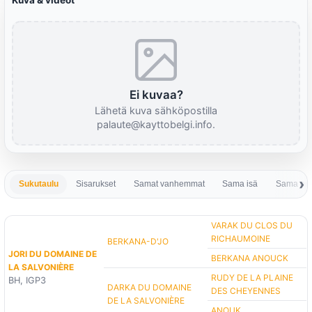
Kuva & videot
Ei kuvaa?
Lähetä kuva sähköpostilla
palaute@kayttobelgi.info.
Sukutaulu
Sisarukset
Samat vanhemmat
Sama isä
Sama em
VARAK DU CLOS DU
RICHAUMOINE
BERKANA-D'JO
JORI DU DOMAINE DE
BERKANA ANOUCK
LA SALVONIÈRE
RUDY DE LA PLAINE
BH, IGP3
DARKA DU DOMAINE
DES CHEYENNES
DE LA SALVONIÈRE
ANOUK