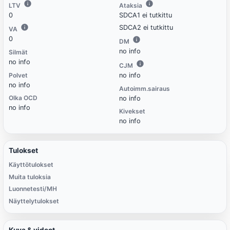
LTV
Ataksia
0
SDCA1 ei tutkittu
SDCA2 ei tutkittu
VA
0
DM
no info
Silmät
no info
CJM
Polvet
no info
no info
Autoimm.sairaus
Olka OCD
no info
no info
Kivekset
no info
Tulokset
Käyttötulokset
Muita tuloksia
Luonnetesti/MH
Näyttelytulokset