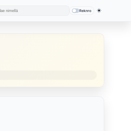
☀️
Reknro