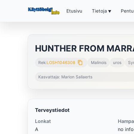
Etusivu
Tietoja
Pentu
HUNTHER FROM MARR
content_copy
Rek:
LOSH1046308
Malinois
uros
Sy
Kasvattaja: Marion Sallaerts
Terveystiedot
Lonkat
Hampa
A
no info