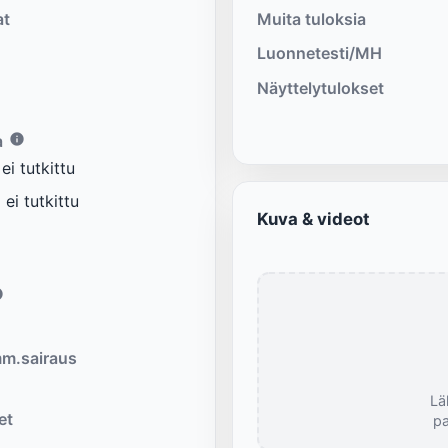
at
Muita tuloksia
Luonnetesti/MH
Näyttelytulokset
a
i tutkittu
ei tutkittu
Kuva & videot
m.sairaus
Lä
et
pa