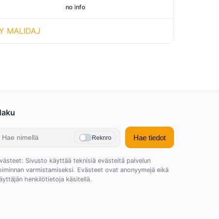
no info
Y MALIDAJ
Haku
Hae tiedot
Reknro
västeet: Sivusto käyttää teknisiä evästeitä palvelun
oiminnan varmistamiseksi. Evästeet ovat anonyymejä eikä
äyttäjän henkilötietoja käsitellä.