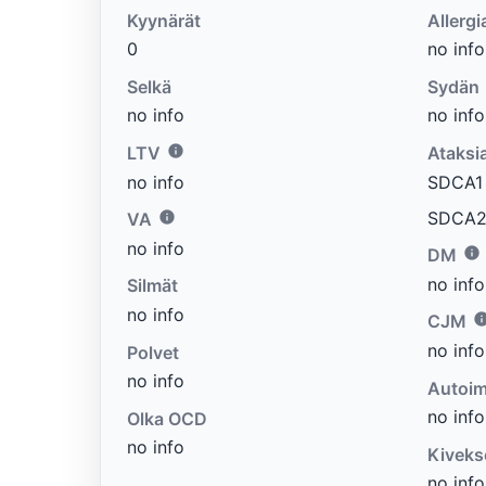
Kyynärät
Allergi
0
no info
Selkä
Sydän
no info
no info
LTV
Ataksi
no info
SDCA1 e
SDCA2 
VA
no info
DM
no info
Silmät
no info
CJM
no info
Polvet
no info
Autoim
no info
Olka OCD
no info
Kiveks
no info