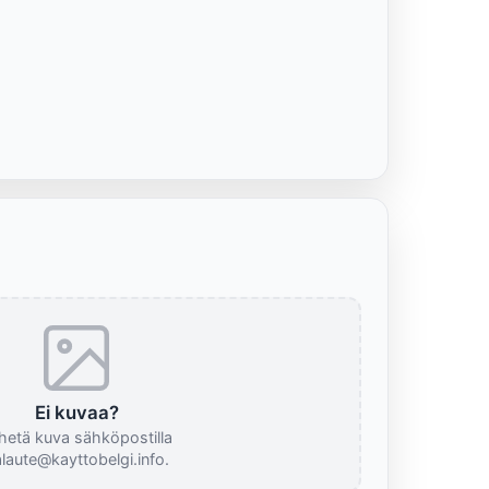
Ei kuvaa?
hetä kuva sähköpostilla
laute@kayttobelgi.info.