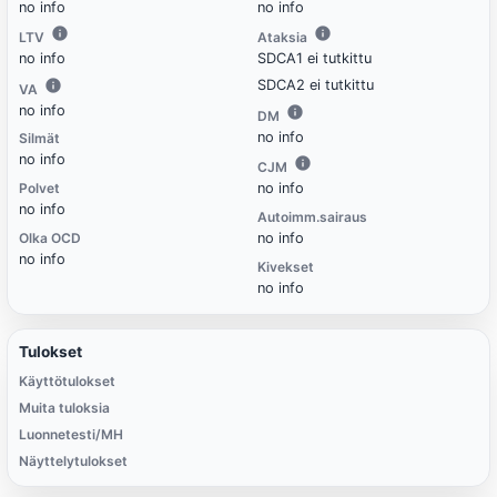
no info
no info
LTV
Ataksia
no info
SDCA1 ei tutkittu
SDCA2 ei tutkittu
VA
no info
DM
no info
Silmät
no info
CJM
Polvet
no info
no info
Autoimm.sairaus
Olka OCD
no info
no info
Kivekset
no info
Tulokset
Käyttötulokset
Muita tuloksia
Luonnetesti/MH
Näyttelytulokset