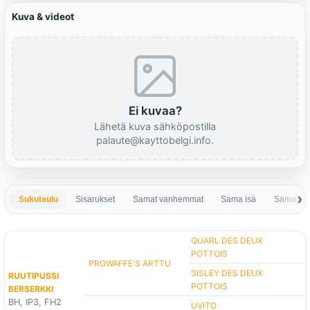
Kuva & videot
Ei kuvaa?
Lähetä kuva sähköpostilla
palaute@kayttobelgi.info.
Sukutaulu
Sisarukset
Samat vanhemmat
Sama isä
Sama em
QUARL DES DEUX
POTTOIS
PROWAFFE'S ARTTU
SISLEY DES DEUX
RUUTIPUSSI
POTTOIS
BERSERKKI
BH, IP3, FH2
UVITO