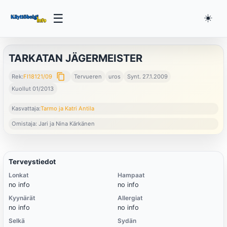
☰
☀️
TARKATAN JÄGERMEISTER
content_copy
Rek:
FI18121/09
Tervueren
uros
Synt. 27.1.2009
Kuollut 01/2013
Kasvattaja:
Tarmo ja Katri Antila
Omistaja: Jari ja Nina Kärkänen
Terveystiedot
Lonkat
Hampaat
no info
no info
Kyynärät
Allergiat
no info
no info
Selkä
Sydän