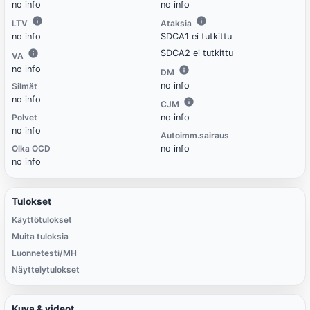
no info
no info
LTV
Ataksia
no info
SDCA1 ei tutkittu
SDCA2 ei tutkittu
VA
no info
DM
no info
Silmät
no info
CJM
Polvet
no info
no info
Autoimm.sairaus
Olka OCD
no info
no info
Tulokset
Käyttötulokset
Muita tuloksia
Luonnetesti/MH
Näyttelytulokset
Kuva & videot