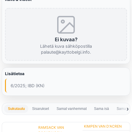
Ei kuvaa?
Lähetä kuva sähköpostilla
palaute@kayttobelgi.info.
Lisätietoa
6/2025; IBD (KN)
Sukutaulu
Sisarukset
Samat vanhemmat
Sama isä
Sama em
KIMPEN VAN D'ACREN
RAMSACK VAN