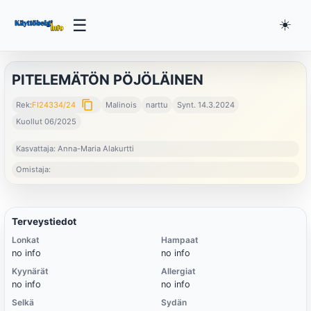
☰
☀️
PITELEMÄTÖN PÖJÖLÄINEN
content_copy
Rek:
FI24334/24
Malinois
narttu
Synt. 14.3.2024
Kuollut 06/2025
Kasvattaja: Anna-Maria Alakurtti
Omistaja:
Terveystiedot
Lonkat
Hampaat
no info
no info
Kyynärät
Allergiat
no info
no info
Selkä
Sydän