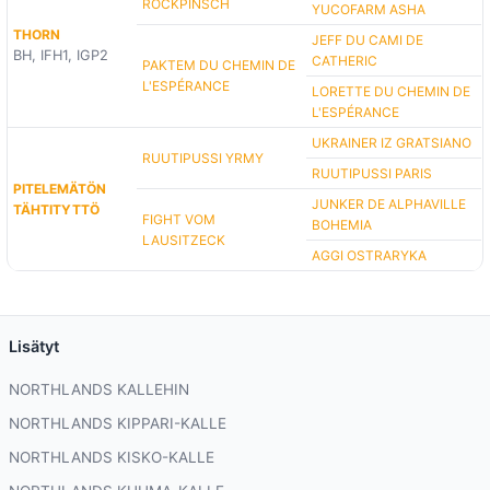
ROCKPINSCH
YUCOFARM ASHA
THORN
JEFF DU CAMI DE
BH, IFH1, IGP2
CATHERIC
PAKTEM DU CHEMIN DE
L'ESPÉRANCE
LORETTE DU CHEMIN DE
L'ESPÉRANCE
UKRAINER IZ GRATSIANO
RUUTIPUSSI YRMY
RUUTIPUSSI PARIS
PITELEMÄTÖN
JUNKER DE ALPHAVILLE
TÄHTITYTTÖ
FIGHT VOM
BOHEMIA
LAUSITZECK
AGGI OSTRARYKA
Lisätyt
NORTHLANDS KALLEHIN
NORTHLANDS KIPPARI-KALLE
NORTHLANDS KISKO-KALLE