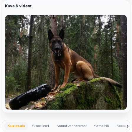
Kuva & videot
Sukutaulu
Sisarukset
Samat vanhemmat
Sama isä
Sama em