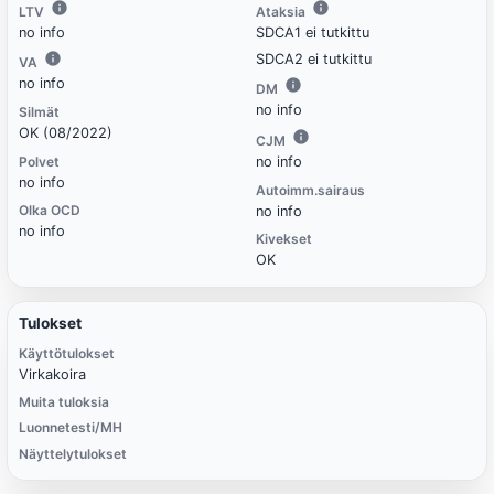
LTV
Ataksia
no info
SDCA1 ei tutkittu
SDCA2 ei tutkittu
VA
no info
DM
no info
Silmät
OK (08/2022)
CJM
Polvet
no info
no info
Autoimm.sairaus
Olka OCD
no info
no info
Kivekset
OK
Tulokset
Käyttötulokset
Virkakoira
Muita tuloksia
Luonnetesti/MH
Näyttelytulokset