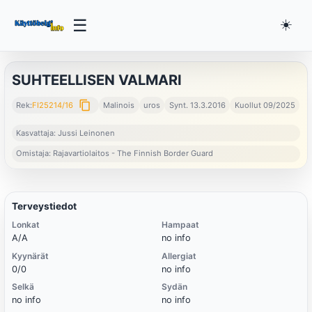
☰
☀️
SUHTEELLISEN VALMARI
content_copy
Rek:
FI25214/16
Malinois
uros
Synt. 13.3.2016
Kuollut 09/2025
Kasvattaja: Jussi Leinonen
Omistaja: Rajavartiolaitos - The Finnish Border Guard
Terveystiedot
Lonkat
Hampaat
A/A
no info
Kyynärät
Allergiat
0/0
no info
Selkä
Sydän
no info
no info