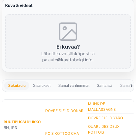
Kuva & videot
Ei kuvaa?
Lähetä kuva sähköpostilla
palaute@kayttobelgi.info.
Sukutaulu
Sisarukset
Samat vanhemmat
Sama isä
Sama em
MUNK DE
MALLASSAGNE
DOVRE FJELD DONAR
DOVRE FJELD YARO
RUUTIPUSSI D'UKKO
QUARL DES DEUX
BH, IP3
POTTOIS
POIS KOTTOO CHA