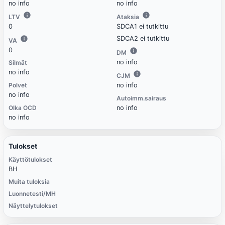
no info
no info
LTV
Ataksia
0
SDCA1 ei tutkittu
SDCA2 ei tutkittu
VA
0
DM
no info
Silmät
no info
CJM
Polvet
no info
no info
Autoimm.sairaus
Olka OCD
no info
no info
Tulokset
Käyttötulokset
BH
Muita tuloksia
Luonnetesti/MH
Näyttelytulokset