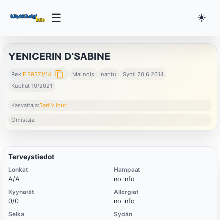
☰
☀️
YENICERIN D'SABINE
content_copy
Rek:
FI39371/14
Malinois
narttu
Synt. 20.6.2014
Kuollut 10/2021
Kasvattaja:
Sari Viipuri
Omistaja:
Terveystiedot
Lonkat
Hampaat
A/A
no info
Kyynärät
Allergiat
0/0
no info
Selkä
Sydän