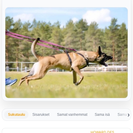
Sukutaulu
Sisarukset
Samat vanhemmat
Sama isä
Sama em
HOWARD DES