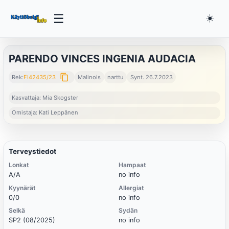
☰
☀️
PARENDO VINCES INGENIA AUDACIA
content_copy
Rek:
FI42435/23
Malinois
narttu
Synt. 26.7.2023
Kasvattaja: Mia Skogster
Omistaja: Kati Leppänen
Terveystiedot
Lonkat
Hampaat
A/A
no info
Kyynärät
Allergiat
0/0
no info
Selkä
Sydän
SP2 (08/2025)
no info