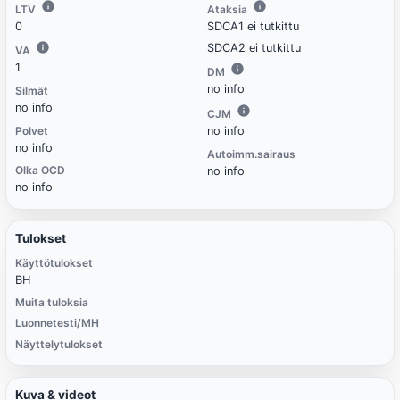
LTV
Ataksia
0
SDCA1 ei tutkittu
SDCA2 ei tutkittu
VA
1
DM
no info
Silmät
no info
CJM
Polvet
no info
no info
Autoimm.sairaus
Olka OCD
no info
no info
Tulokset
Käyttötulokset
BH
Muita tuloksia
Luonnetesti/MH
Näyttelytulokset
Kuva & videot