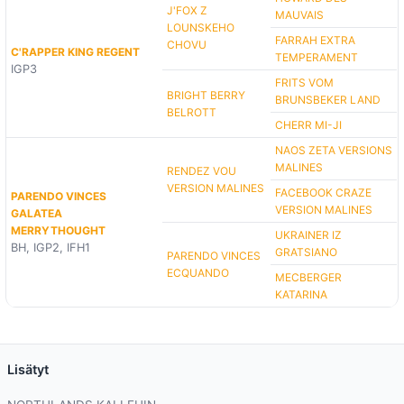
J'FOX Z
MAUVAIS
LOUNSKEHO
FARRAH EXTRA
CHOVU
C'RAPPER KING REGENT
TEMPERAMENT
IGP3
FRITS VOM
BRIGHT BERRY
BRUNSBEKER LAND
BELROTT
CHERR MI-JI
NAOS ZETA VERSIONS
MALINES
RENDEZ VOU
VERSION MALINES
FACEBOOK CRAZE
PARENDO VINCES
VERSION MALINES
GALATEA
MERRYTHOUGHT
UKRAINER IZ
BH, IGP2, IFH1
GRATSIANO
PARENDO VINCES
ECQUANDO
MECBERGER
KATARINA
Lisätyt