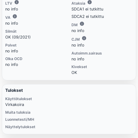
LTV
Ataksia
no info
SDCA1 ei tutkittu
SDCA2 ei tutkittu
VA
no info
DM
no info
Silmät
OK (09/2021)
CJM
Polvet
no info
no info
Autoimm.sairaus
Olka OCD
no info
no info
Kivekset
OK
Tulokset
Käyttötulokset
Virkakoira
Muita tuloksia
Luonnetesti/MH
Näyttelytulokset