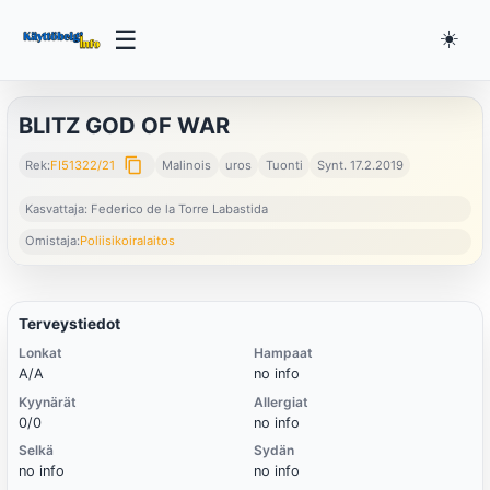
☰
☀️
BLITZ GOD OF WAR
content_copy
Rek:
FI51322/21
Malinois
uros
Tuonti
Synt. 17.2.2019
Kasvattaja: Federico de la Torre Labastida
Omistaja:
Poliisikoiralaitos
Terveystiedot
Lonkat
Hampaat
A/A
no info
Kyynärät
Allergiat
0/0
no info
Selkä
Sydän
no info
no info