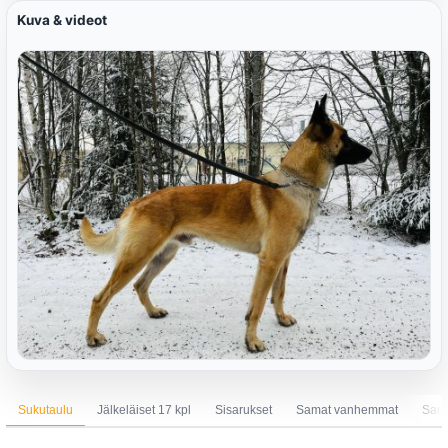
Kuva & videot
Sukutaulu
Jälkeläiset 17 kpl
Sisarukset
Samat vanhemmat
Sama