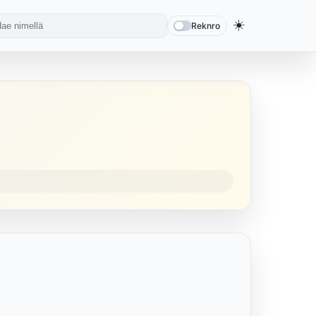
☀️
Reknro