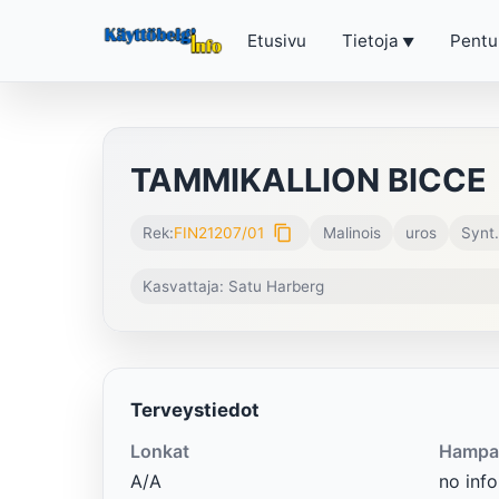
Etusivu
Tietoja
Pentu
TAMMIKALLION BICCE
content_copy
Rek:
FIN21207/01
Malinois
uros
Synt
Kasvattaja: Satu Harberg
Terveystiedot
Lonkat
Hampa
A/A
no info