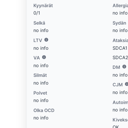
Kyynärät
Allergi
0/1
no info
Selkä
Sydän
no info
no info
LTV
Ataksi
no info
SDCA1 e
SDCA2 
VA
no info
DM
no info
Silmät
no info
CJM
no info
Polvet
no info
Autoim
no info
Olka OCD
no info
Kiveks
OK