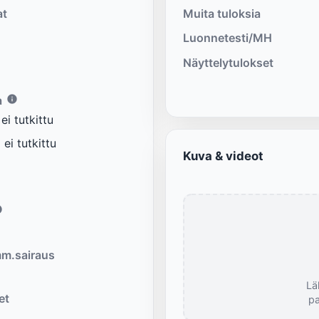
at
Muita tuloksia
Luonnetesti/MH
Näyttelytulokset
a
i tutkittu
ei tutkittu
Kuva & videot
m.sairaus
Lä
et
pa