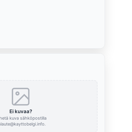
Ei kuvaa?
hetä kuva sähköpostilla
laute@kayttobelgi.info.