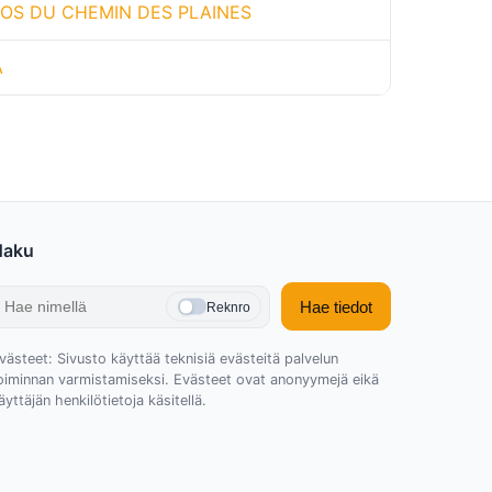
OS DU CHEMIN DES PLAINES
A
Haku
Hae tiedot
Reknro
västeet: Sivusto käyttää teknisiä evästeitä palvelun
oiminnan varmistamiseksi. Evästeet ovat anonyymejä eikä
äyttäjän henkilötietoja käsitellä.