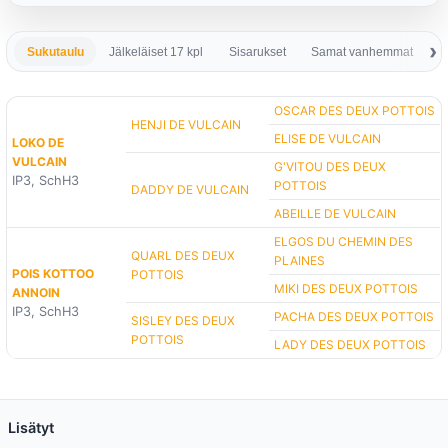
Sukutaulu
Jälkeläiset 17 kpl
Sisarukset
Samat vanhemmat
S
OSCAR DES DEUX POTTOIS
HENJI DE VULCAIN
ELISE DE VULCAIN
LOKO DE
VULCAIN
G'VITOU DES DEUX
IP3, SchH3
POTTOIS
DADDY DE VULCAIN
ABEILLE DE VULCAIN
ELGOS DU CHEMIN DES
QUARL DES DEUX
PLAINES
POIS KOTTOO
POTTOIS
MIKI DES DEUX POTTOIS
ANNOIN
IP3, SchH3
PACHA DES DEUX POTTOIS
SISLEY DES DEUX
POTTOIS
LADY DES DEUX POTTOIS
Lisätyt