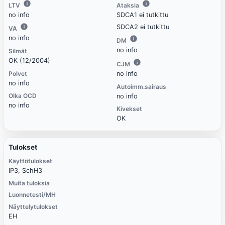
LTV
Ataksia
no info
SDCA1 ei tutkittu
SDCA2 ei tutkittu
VA
no info
DM
no info
Silmät
OK (12/2004)
CJM
Polvet
no info
no info
Autoimm.sairaus
Olka OCD
no info
no info
Kivekset
OK
Tulokset
Käyttötulokset
IP3, SchH3
Muita tuloksia
Luonnetesti/MH
Näyttelytulokset
EH