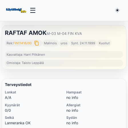
☰
☀️
RAFTAF AMOK
M-03 M-04 FIN KVA
content_copy
Rek:
FIN11416/00
Malinois
uros
Synt. 24.11.1999
Kuollut
Kasvattaja: Harri Pitkänen
Omistaja: Taisto Leppälä
Terveystiedot
Lonkat
Hampaat
A/A
no info
Kyynärät
Allergiat
0/0
no info
Selkä
Sydän
Lanneranka OK
no info