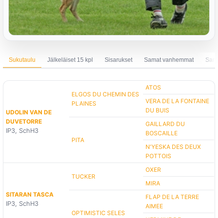
Sukutaulu
Jälkeläiset 15 kpl
Sisarukset
Samat vanhemmat
Sama
ATOS
ELGOS DU CHEMIN DES
VERA DE LA FONTAINE
PLAINES
DU BUIS
UDOLIN VAN DE
DUVETORRE
GAILLARD DU
IP3, SchH3
BOSCAILLE
PITA
N'YESKA DES DEUX
POTTOIS
OXER
TUCKER
MIRA
SITARAN TASCA
FLAP DE LA TERRE
IP3, SchH3
AIMEE
OPTIMISTIC SELES