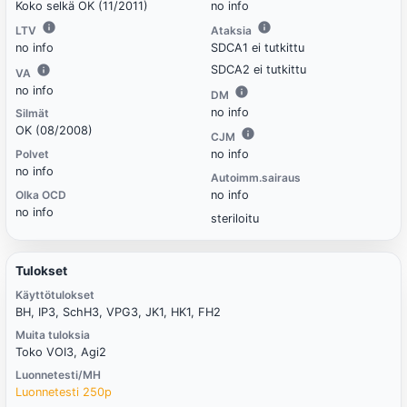
Koko selkä OK (11/2011)
no info
LTV
Ataksia
no info
SDCA1 ei tutkittu
SDCA2 ei tutkittu
VA
no info
DM
no info
Silmät
OK (08/2008)
CJM
Polvet
no info
no info
Autoimm.sairaus
Olka OCD
no info
no info
steriloitu
Tulokset
Käyttötulokset
BH, IP3, SchH3, VPG3, JK1, HK1, FH2
Muita tuloksia
Toko VOI3, Agi2
Luonnetesti/MH
Luonnetesti 250p