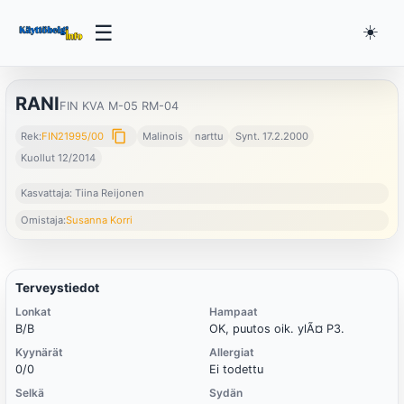
☰
☀️
RANI
FIN KVA M-05 RM-04
content_copy
Rek:
FIN21995/00
Malinois
narttu
Synt. 17.2.2000
Kuollut 12/2014
Kasvattaja: Tiina Reijonen
Omistaja:
Susanna Korri
Terveystiedot
Lonkat
Hampaat
B/B
OK, puutos oik. ylÃ¤ P3.
Kyynärät
Allergiat
0/0
Ei todettu
Selkä
Sydän