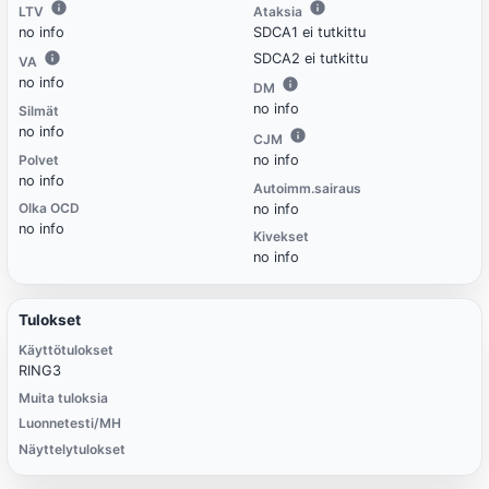
LTV
Ataksia
no info
SDCA1 ei tutkittu
SDCA2 ei tutkittu
VA
no info
DM
no info
Silmät
no info
CJM
Polvet
no info
no info
Autoimm.sairaus
Olka OCD
no info
no info
Kivekset
no info
Tulokset
Käyttötulokset
RING3
Muita tuloksia
Luonnetesti/MH
Näyttelytulokset