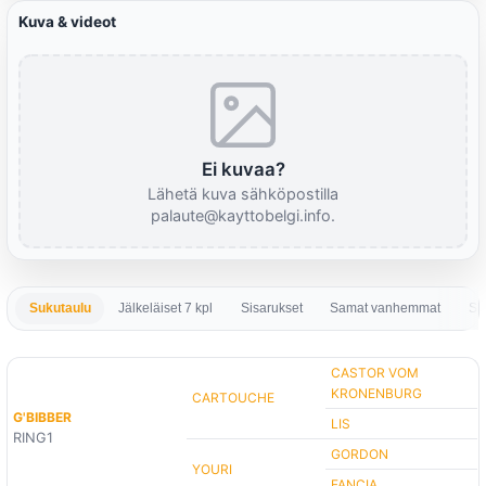
Kuva & videot
Ei kuvaa?
Lähetä kuva sähköpostilla
palaute@kayttobelgi.info.
Sukutaulu
Jälkeläiset 7 kpl
Sisarukset
Samat vanhemmat
Sa
CASTOR VOM
KRONENBURG
CARTOUCHE
G'BIBBER
LIS
RING1
GORDON
YOURI
FANCIA