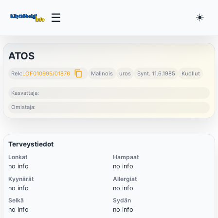
☰
☀️
ATOS
content_copy
Rek:
LOF010995/01876
Malinois
uros
Synt. 11.6.1985
Kuollut
Kasvattaja:
Omistaja:
Terveystiedot
Lonkat
Hampaat
no info
no info
Kyynärät
Allergiat
no info
no info
Selkä
Sydän
no info
no info