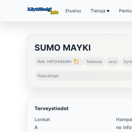
Etusivu
Tietoja
Pentu
SUMO MAYKI
content_copy
Rek: HR10464MN
Malinois
uros
Synt
Kasvattaja:
Terveystiedot
Lonkat
Hampa
A
no info