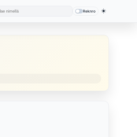
☀️
Reknro