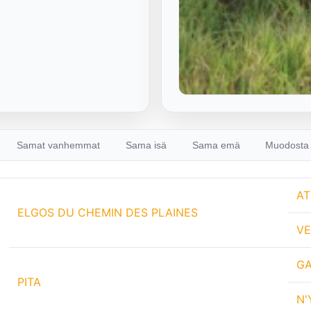
Samat vanhemmat
Sama isä
Sama emä
Muodosta 
AT
ELGOS DU CHEMIN DES PLAINES
VE
GA
PITA
N'