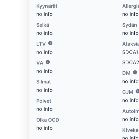
Kyynärät
Allergi
no info
no info
Selkä
Sydän
no info
no info
LTV
Ataksi
no info
SDCA1 e
SDCA2 
VA
no info
DM
no info
Silmät
no info
CJM
no info
Polvet
no info
Autoim
no info
Olka OCD
no info
Kiveks
no info