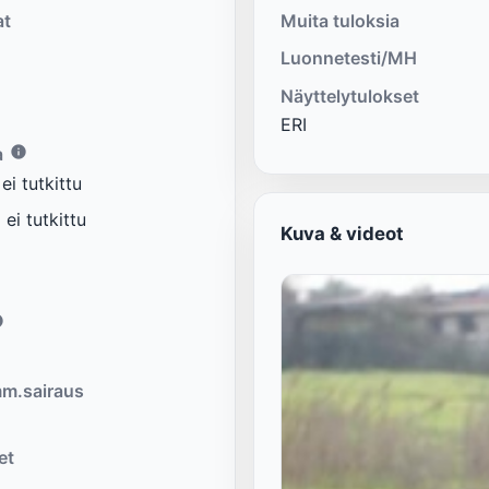
at
Muita tuloksia
Luonnetesti/MH
Näyttelytulokset
ERI
a
i tutkittu
ei tutkittu
Kuva & videot
m.sairaus
et