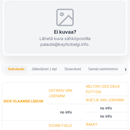
Ei kuvaa?
Lähetä kuva sähköpostilla
palaute@kayttobelgi.info.
Sukutaulu
Jälkeläiset 1 kpl
Sisarukset
Samat vanhemmat
Sa
NELTON I DES DEUX
USTINOV VAN
POTTOIS
JOEFARM
ROETJE VAN JOEFARM
DICK VLAAMSE LEEUW
no info
no info
no info
RAKKY
DOVRE FJELD