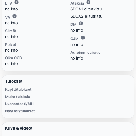
LTV
Ataksia
no info
SDCA1 ei tutkittu
SDCA2 ei tutkittu
VA
no info
DM
no info
Silmät
no info
CJM
Polvet
no info
no info
Autoimm.sairaus
Olka OCD
no info
no info
Tulokset
Käyttötulokset
Muita tuloksia
Luonnetesti/MH
Näyttelytulokset
Kuva & videot