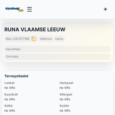
☰
☀️
RUNA VLAAMSE LEEUW
content_copy
Rek: LOE1477188
Malinois
narttu
Kasvattaja:
Omistaja:
Terveystiedot
Lonkat
Hampaat
no info
no info
Kyynärät
Allergiat
no info
no info
Selkä
Sydän
no info
no info