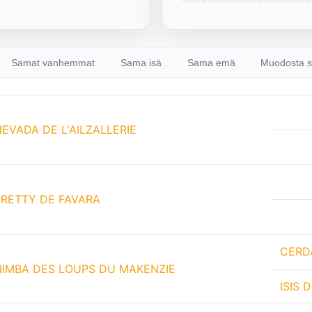
Samat vanhemmat
Sama isä
Sama emä
Muodosta s
EVADA DE L'AILZALLERIE
PRETTY DE FAVARA
CERD
NIMBA DES LOUPS DU MAKENZIE
ISIS 