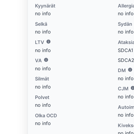
Kyynärät
Allergi
no info
no info
Selkä
Sydän
no info
no info
LTV
Ataksi
no info
SDCA1 e
SDCA2 
VA
no info
DM
no info
Silmät
no info
CJM
no info
Polvet
no info
Autoim
no info
Olka OCD
no info
Kiveks
no info