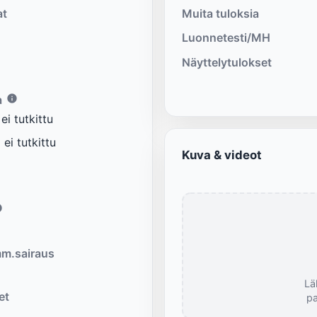
at
Muita tuloksia
Luonnetesti/MH
Näyttelytulokset
a
i tutkittu
ei tutkittu
Kuva & videot
m.sairaus
Lä
et
pa