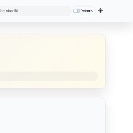
☀️
Reknro