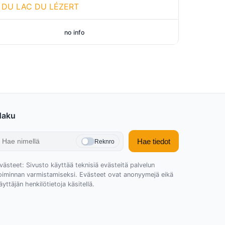
 DU LAC DU LÉZERT
no info
Haku
Hae tiedot
Reknro
västeet: Sivusto käyttää teknisiä evästeitä palvelun
oiminnan varmistamiseksi. Evästeet ovat anonyymejä eikä
äyttäjän henkilötietoja käsitellä.