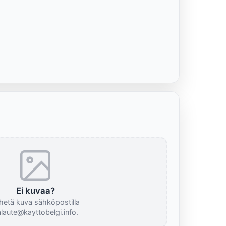
Ei kuvaa?
hetä kuva sähköpostilla
laute@kayttobelgi.info.