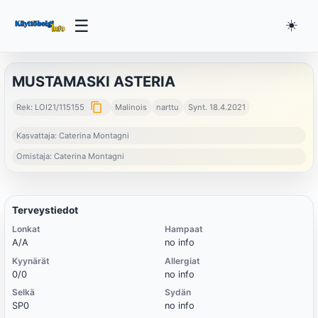
☰
☀️
MUSTAMASKI ASTERIA
content_copy
Rek: LOI21/115155
Malinois
narttu
Synt. 18.4.2021
Kasvattaja: Caterina Montagni
Omistaja: Caterina Montagni
Terveystiedot
Lonkat
Hampaat
A/A
no info
Kyynärät
Allergiat
0/0
no info
Selkä
Sydän
SP0
no info