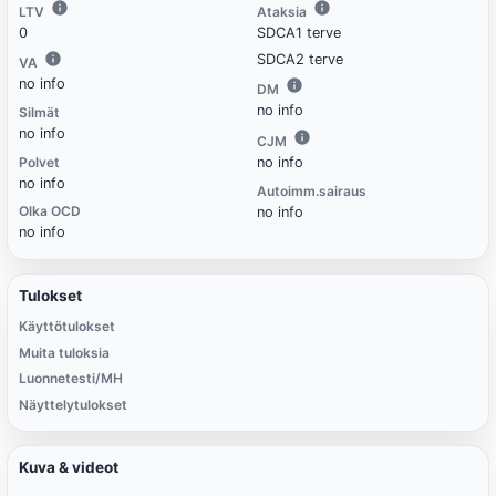
LTV
Ataksia
0
SDCA1 terve
SDCA2 terve
VA
no info
DM
no info
Silmät
no info
CJM
Polvet
no info
no info
Autoimm.sairaus
Olka OCD
no info
no info
Tulokset
Käyttötulokset
Muita tuloksia
Luonnetesti/MH
Näyttelytulokset
Kuva & videot