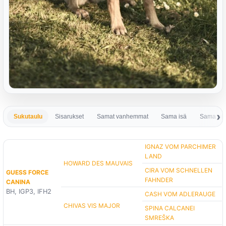
Sukutaulu
Sisarukset
Samat vanhemmat
Sama isä
Sama em
IGNAZ VOM PARCHIMER
LAND
HOWARD DES MAUVAIS
CIRA VOM SCHNELLEN
GUESS FORCE
FAHNDER
CANINA
BH, IGP3, IFH2
CASH VOM ADLERAUGE
CHIVAS VIS MAJOR
SPINA CALCANEI
SMREŠKA