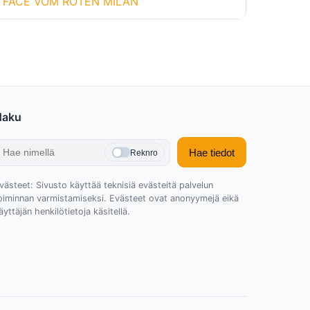
FACE VOM ROTEN MILAN
Haku
Hae tiedot
Reknro
västeet: Sivusto käyttää teknisiä evästeitä palvelun
oiminnan varmistamiseksi. Evästeet ovat anonyymejä eikä
äyttäjän henkilötietoja käsitellä.