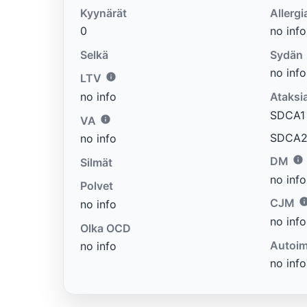
Kyynärät
Allergi
0
no info
Selkä
Sydän
no info
LTV
no info
Ataksi
SDCA1 e
VA
SDCA2 
no info
DM
Silmät
no info
Polvet
CJM
no info
no info
Olka OCD
Autoim
no info
no info