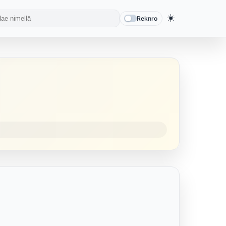
☀️
Reknro