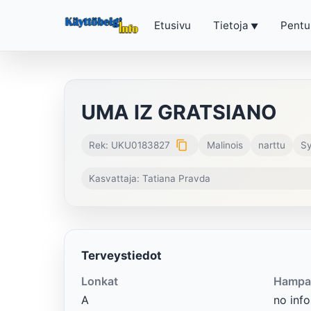
Etusivu
Tietoja
Pentu
UMA IZ GRATSIANO
content_copy
Rek: UKU0183827
Malinois
narttu
Sy
Kasvattaja: Tatiana Pravda
Terveystiedot
Lonkat
Hampa
A
no info