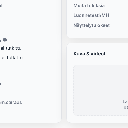
at
Muita tuloksia
Luonnetesti/MH
Näyttelytulokset
a
i tutkittu
Kuva & videot
ei tutkittu
Lä
m.sairaus
pa