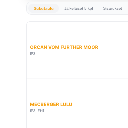
Sukutaulu
Jälkeläiset 5 kpl
Sisarukset
ORCAN VOM FURTHER MOOR
IP3
MECBERGER LULU
IP3, FH1