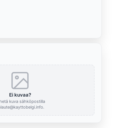
Ei kuvaa?
hetä kuva sähköpostilla
laute@kayttobelgi.info.