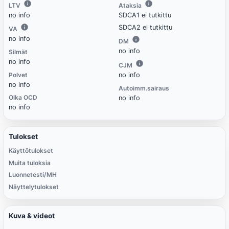
LTV
Ataksia
no info
SDCA1 ei tutkittu
SDCA2 ei tutkittu
VA
no info
DM
no info
Silmät
no info
CJM
Polvet
no info
no info
Autoimm.sairaus
Olka OCD
no info
no info
Tulokset
Käyttötulokset
Muita tuloksia
Luonnetesti/MH
Näyttelytulokset
Kuva & videot