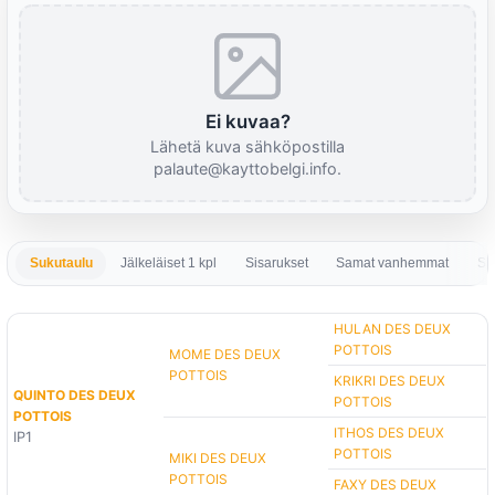
Ei kuvaa?
Lähetä kuva sähköpostilla
palaute@kayttobelgi.info.
Sukutaulu
Jälkeläiset 1 kpl
Sisarukset
Samat vanhemmat
Sa
HULAN DES DEUX
POTTOIS
MOME DES DEUX
POTTOIS
KRIKRI DES DEUX
QUINTO DES DEUX
POTTOIS
POTTOIS
ITHOS DES DEUX
IP1
POTTOIS
MIKI DES DEUX
POTTOIS
FAXY DES DEUX