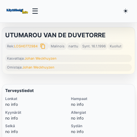
☰
☀️
UTUMAROU VAN DE DUVETORRE
content_copy
Rek:
LOSH0772984
Malinois
narttu
Synt. 16.1.1996
Kuollut
Kasvattaja:
Johan Weckhuyzen
Omistaja:
Johan Weckhuyzen
Terveystiedot
Lonkat
Hampaat
no info
no info
Kyynärät
Allergiat
no info
no info
Selkä
Sydän
no info
no info