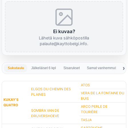
Ei kuvaa?
Lähetä kuva sähköpostilla
palaute@kayttobelgi.info.
Sukutaulu
Jälkeläiset 6 kpl
Sisarukset
Samat vanhemmat
Sa
ATOS
ELGOS DU CHEMIN DES
VERA DE LA FONTAINE DU
PLAINES
BUIS
KUKAY'S
QUATRO
ARCO PERLE DE
SOMBRA VAN DE
TOURIÈRE
DRIJVERSHOEVE
TASJA
CARTOUCHE