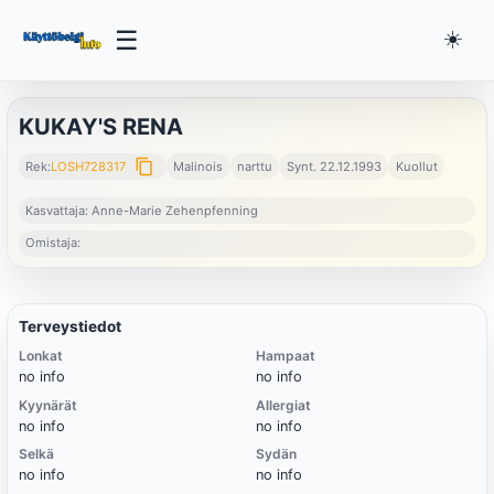
☰
☀️
KUKAY'S RENA
content_copy
Rek:
LOSH728317
Malinois
narttu
Synt. 22.12.1993
Kuollut
Kasvattaja: Anne-Marie Zehenpfenning
Omistaja:
Terveystiedot
Lonkat
Hampaat
no info
no info
Kyynärät
Allergiat
no info
no info
Selkä
Sydän
no info
no info