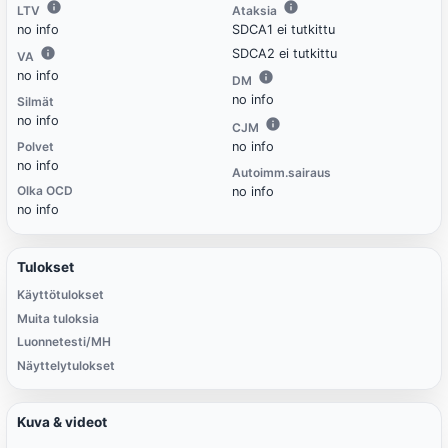
LTV
Ataksia
no info
SDCA1 ei tutkittu
SDCA2 ei tutkittu
VA
no info
DM
no info
Silmät
no info
CJM
Polvet
no info
no info
Autoimm.sairaus
Olka OCD
no info
no info
Tulokset
Käyttötulokset
Muita tuloksia
Luonnetesti/MH
Näyttelytulokset
Kuva & videot