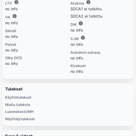
LTV
Ataksia
no info
SDCA1 ei tutkittu
SDCA2 ei tutkittu
VA
no info
DM
no info
Silmät
no info
CJM
Polvet
no info
no info
Autoimm.sairaus
Olka OCD
no info
no info
Kivekset
no info
Tulokset
Käyttötulokset
Muita tuloksia
Luonnetesti/MH
Näyttelytulokset