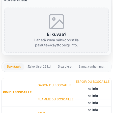
Kuva & videot
Ei kuvaa?
Lähetä kuva sähköpostilla
palaute@kayttobelgi.info.
Sukutaulu
Jälkeläiset 12 kpl
Sisarukset
Samat vanhemmat
S
ESPOIR DU BOSCAILLE
GABON DU BOSCAILLE
no info
KIM DU BOSCAILLE
no info
FLAMME DU BOSCAILLE
no info
no info