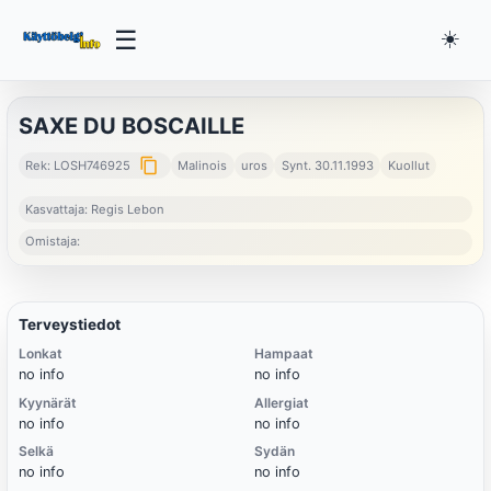
☰
☀️
SAXE DU BOSCAILLE
content_copy
Rek: LOSH746925
Malinois
uros
Synt. 30.11.1993
Kuollut
Kasvattaja: Regis Lebon
Omistaja:
Terveystiedot
Lonkat
Hampaat
no info
no info
Kyynärät
Allergiat
no info
no info
Selkä
Sydän
no info
no info