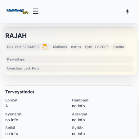
☰
☀️
RAJAH
content_copy
Rek: NHSB2594502
Malinois
narttu
Synt. 1.2.2006
Kuollut
Kasvattaja:
Omistaja: Jack Puts
Terveystiedot
Lonkat
Hampaat
A
no info
Kyynärät
Allergiat
no info
no info
Selkä
Sydän
no info
no info