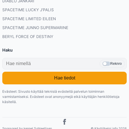
DIABLO JANKARI
SPACETIME LUCKY J'PALIS
SPACETIME LIMITED EILEEN
SPACETIME JUNNO SUPERMARINE
BERYL FORCE OF DESTINY
Haku
Reknro
Hae tiedot
Evästeet: Sivusto käyttää teknisiä evästeitä palvelun toiminnan
varmistamiseksi. Evästeet ovat anonyymejä eikä käyttäjän henkilötietoja
käsitellä.
Sponsored by kennel Suhteellisen
© Käyttöbelgi.info 2026