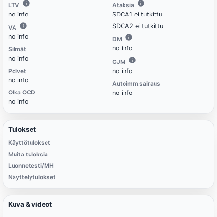
LTV
Ataksia
no info
SDCA1 ei tutkittu
SDCA2 ei tutkittu
VA
no info
DM
no info
Silmät
no info
CJM
Polvet
no info
no info
Autoimm.sairaus
Olka OCD
no info
no info
Tulokset
Käyttötulokset
Muita tuloksia
Luonnetesti/MH
Näyttelytulokset
Kuva & videot