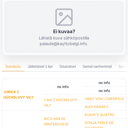
Ei kuvaa?
Lähetä kuva sähköpostilla
palaute@kayttobelgi.info.
Sukutaulu
Jälkeläiset 1 kpl
Sisarukset
Samat vanhemmat
Sama 
no info
no info
no info
JORICK Z
HÜCKELOVY VILY
URAC VON LÖWENFELS
CAIA Z HÜCKELOVY
VILY
AUDI HANAKO
KUKAY'S QUATRO
RICO VAN DE
DONJA PERLE DE
WINTERHOEVE