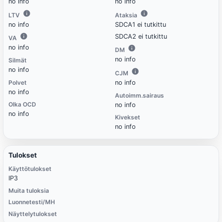
no info
no info
LTV
Ataksia
no info
SDCA1 ei tutkittu
SDCA2 ei tutkittu
VA
no info
DM
no info
Silmät
no info
CJM
Polvet
no info
no info
Autoimm.sairaus
Olka OCD
no info
no info
Kivekset
no info
Tulokset
Käyttötulokset
IP3
Muita tuloksia
Luonnetesti/MH
Näyttelytulokset