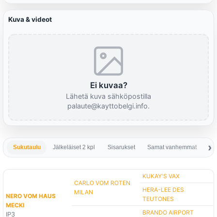
Kuva & videot
Ei kuvaa?
Lähetä kuva sähköpostilla
palaute@kayttobelgi.info.
Sukutaulu
Jälkeläiset 2 kpl
Sisarukset
Samat vanhemmat
Sa
KUKAY'S VAX
CARLO VOM ROTEN
HERA-LEE DES
MILAN
NERO VOM HAUS
TEUTONES
MECKI
BRANDO AIRPORT
IP3