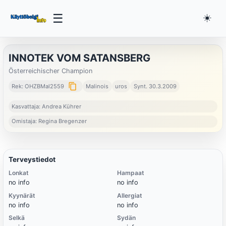
☰
☀️
INNOTEK VOM SATANSBERG
Österreichischer Champion
content_copy
Rek: OHZBMal2559
Malinois
uros
Synt. 30.3.2009
Kasvattaja: Andrea Kührer
Omistaja: Regina Bregenzer
Terveystiedot
Lonkat
Hampaat
no info
no info
Kyynärät
Allergiat
no info
no info
Selkä
Sydän