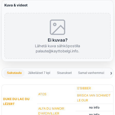
Kuva & videot
Ei kuvaa?
Lähetä kuva sähköpostilla
palaute@kayttobelgi.info.
Sukutaulu
Jälkeläiset 7 kpl
Sisarukset
Samat vanhemmat
Sa
G'BIBBER
ATOS
BRISCA VAN SCHMIDT
DUKE DU LAC DU
LE OUR
LÉZERT
no info
ALFA DU MANOIR
D'ARDIVILLIER
no info