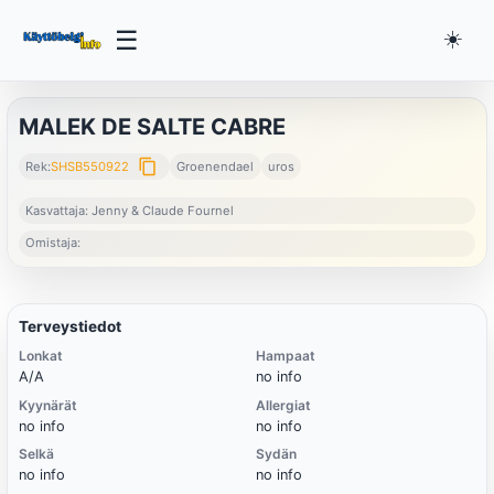
☰
☀️
MALEK DE SALTE CABRE
content_copy
Rek:
SHSB550922
Groenendael
uros
Kasvattaja: Jenny & Claude Fournel
Omistaja:
Terveystiedot
Lonkat
Hampaat
A/A
no info
Kyynärät
Allergiat
no info
no info
Selkä
Sydän
no info
no info