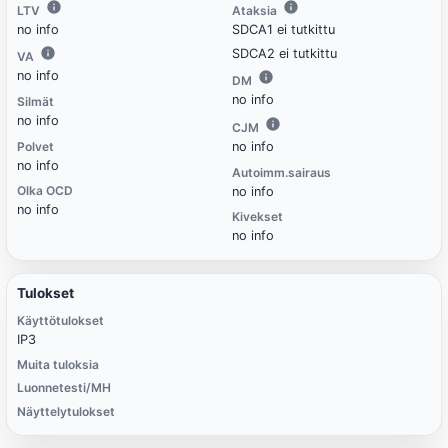
LTV
Ataksia
no info
SDCA1 ei tutkittu
SDCA2 ei tutkittu
VA
no info
DM
no info
Silmät
no info
CJM
Polvet
no info
no info
Autoimm.sairaus
Olka OCD
no info
no info
Kivekset
no info
Tulokset
Käyttötulokset
IP3
Muita tuloksia
Luonnetesti/MH
Näyttelytulokset