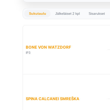
Sukutaulu
Jälkeläiset 2 kpl
Sisarukset
BONE VON WATZDORF
IP3
SPINA CALCANEI SMREŠKA