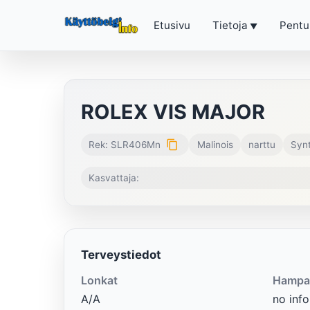
Etusivu
Tietoja
Pentu
ROLEX VIS MAJOR
content_copy
Rek: SLR406Mn
Malinois
narttu
Synt
Kasvattaja:
Terveystiedot
Lonkat
Hampa
A/A
no info