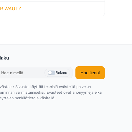
ER WAUTZ
Haku
Hae tiedot
Reknro
västeet: Sivusto käyttää teknisiä evästeitä palvelun
oiminnan varmistamiseksi. Evästeet ovat anonyymejä eikä
äyttäjän henkilötietoja käsitellä.