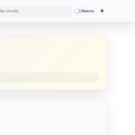
☀️
Reknro