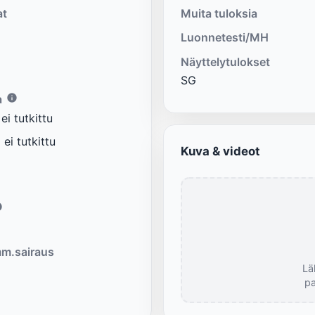
at
Muita tuloksia
Luonnetesti/MH
Näyttelytulokset
SG
a
i tutkittu
ei tutkittu
Kuva & videot
m.sairaus
Lä
pa