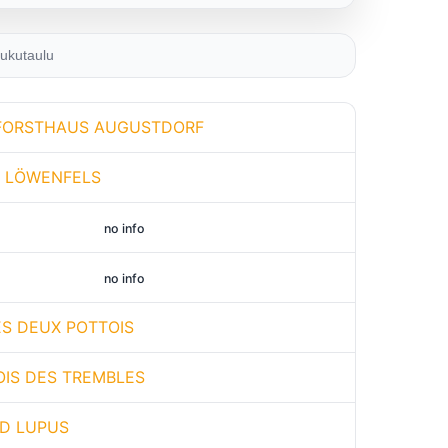
ukutaulu
FORSTHAUS AUGUSTDORF
N LÖWENFELS
no info
no info
ES DEUX POTTOIS
OIS DES TREMBLES
D LUPUS