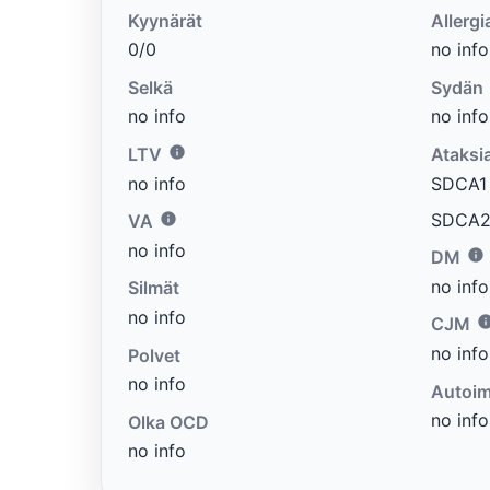
Kyynärät
Allergi
0/0
no info
Selkä
Sydän
no info
no info
LTV
Ataksi
no info
SDCA1 e
SDCA2 
VA
no info
DM
no info
Silmät
no info
CJM
no info
Polvet
no info
Autoim
no info
Olka OCD
no info