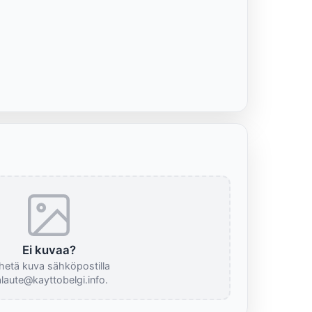
Ei kuvaa?
hetä kuva sähköpostilla
laute@kayttobelgi.info.