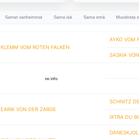
Samat vanhemmat
Sama isä
Sama emä
Muodosta s
AYKO VOM 
KLEMM VOM ROTEN FALKEN
SASKIA VO
no info
SCHNITZ D
EARIK VON DER ZARGE
IXTRA DU B
DANESKJOL