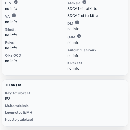
LTV
Ataksia
no info
SDCA1 ei tutkittu
SDCA2 ei tutkittu
VA
no info
DM
no info
Silmät
no info
CJM
Polvet
no info
no info
Autoimm.sairaus
Olka OCD
no info
no info
Kivekset
no info
Tulokset
Käyttötulokset
IP3
Muita tuloksia
Luonnetesti/MH
Näyttelytulokset