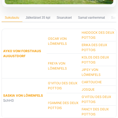
Sukutaulu
Jälkeläiset 35 kpl
Sisarukset
Samat vanhemmat
Sama
HADDOCK DES DEUX
POTTOIS
OSCAR VON
LÖWENFELS
ERIKA DES DEUX
POTTOIS
AYKO VOM FORSTHAUS
AUGUSTDORF
KOLOS DES DEUX
POTTOIS
FREYA VON
LÖWENFELS
JIPSY VON
LÖWENFELS
CARTOUCHE
G'VITOU DES DEUX
POTTOIS
JOSQUE
SASKIA VON LÖWENFELS
G'VITOU DES DEUX
SchH3
POTTOIS
I'GAMINE DES DEUX
POTTOIS
FANCY DES DEUX
POTTOIS