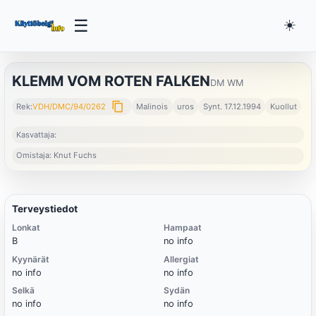
☰
☀️
KLEMM VOM ROTEN FALKEN
DM WM
content_copy
Rek:
VDH/DMC/94/0262
Malinois
uros
Synt. 17.12.1994
Kuollut
Kasvattaja:
Omistaja: Knut Fuchs
Terveystiedot
Lonkat
Hampaat
B
no info
Kyynärät
Allergiat
no info
no info
Selkä
Sydän
no info
no info