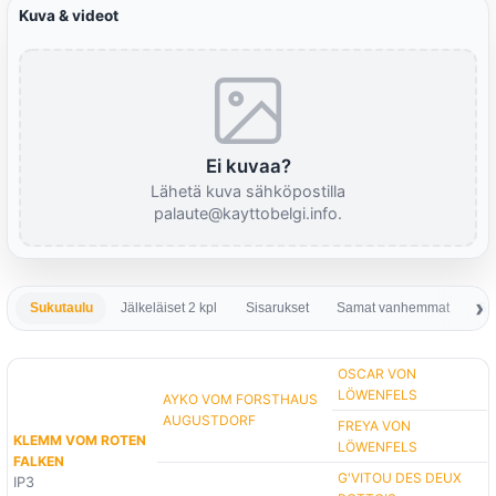
Kuva & videot
Ei kuvaa?
Lähetä kuva sähköpostilla
palaute@kayttobelgi.info.
Sukutaulu
Jälkeläiset 2 kpl
Sisarukset
Samat vanhemmat
Sa
OSCAR VON
LÖWENFELS
AYKO VOM FORSTHAUS
AUGUSTDORF
FREYA VON
KLEMM VOM ROTEN
LÖWENFELS
FALKEN
G'VITOU DES DEUX
IP3