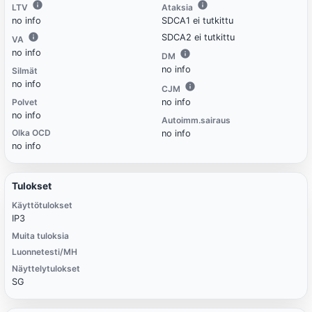
LTV
Ataksia
no info
SDCA1 ei tutkittu
SDCA2 ei tutkittu
VA
no info
DM
no info
Silmät
no info
CJM
Polvet
no info
no info
Autoimm.sairaus
Olka OCD
no info
no info
Tulokset
Käyttötulokset
IP3
Muita tuloksia
Luonnetesti/MH
Näyttelytulokset
SG