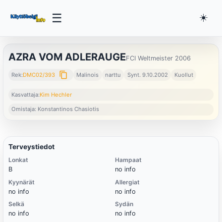
☰
☀️
AZRA VOM ADLERAUGE
FCI Weltmeister 2006
content_copy
Rek:
DMC02/393
Malinois
narttu
Synt. 9.10.2002
Kuollut
Kasvattaja:
Kim Hechler
Omistaja: Konstantinos Chasiotis
Terveystiedot
Lonkat
Hampaat
B
no info
Kyynärät
Allergiat
no info
no info
Selkä
Sydän
no info
no info