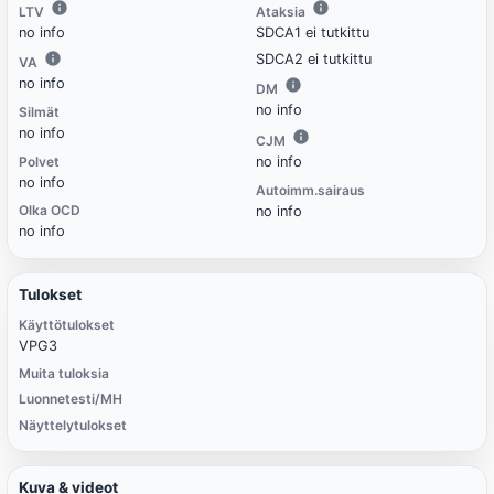
LTV
Ataksia
no info
SDCA1 ei tutkittu
SDCA2 ei tutkittu
VA
no info
DM
no info
Silmät
no info
CJM
Polvet
no info
no info
Autoimm.sairaus
Olka OCD
no info
no info
Tulokset
Käyttötulokset
VPG3
Muita tuloksia
Luonnetesti/MH
Näyttelytulokset
Kuva & videot