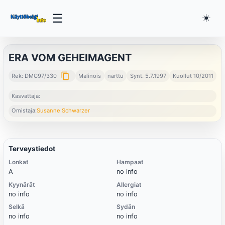
☰
☀️
ERA VOM GEHEIMAGENT
content_copy
Rek: DMC97/330
Malinois
narttu
Synt. 5.7.1997
Kuollut 10/2011
Kasvattaja:
Omistaja:
Susanne Schwarzer
Terveystiedot
Lonkat
Hampaat
A
no info
Kyynärät
Allergiat
no info
no info
Selkä
Sydän
no info
no info