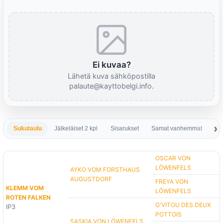
Ei kuvaa?
Lähetä kuva sähköpostilla
palaute@kayttobelgi.info.
Sukutaulu
Jälkeläiset 2 kpl
Sisarukset
Samat vanhemmat
Sa
OSCAR VON
LÖWENFELS
AYKO VOM FORSTHAUS
AUGUSTDORF
FREYA VON
KLEMM VOM
LÖWENFELS
ROTEN FALKEN
G'VITOU DES DEUX
IP3
POTTOIS
SASKIA VON LÖWENFELS