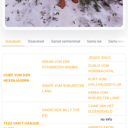
Sukutaulu
Sisarukset
Samat vanhemmat
Sama isä
Sama emä
JENOS' ENZO
ARKAN VON DER
DUNJA VOM
SCHWARZEN MAMBA
HORNBACHTAL
CHIEF VON DEN
KURT VOM
HEXENJÄGERN
HOLZHÄUSER FLUR
SNAPE VOM RHEURDTER
LAND
KIMBA VOM
RHEURDTER LAND
CAINE VAN HET
SINDECADE BILLY THE
ELDENSEVELD
KID
no info
TESS VAN'T HAAGSE
HABRIZE FROM