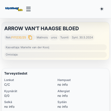
☰
☀️
ARROW VAN'T HAAGSE BLOED
content_copy
Rek:
FI11232/25
Malinois
uros
Tuonti
Synt. 30.5.2024
Kasvattaja: Marielle van der Kooij
Omistaja:
Terveystiedot
Lonkat
Hampaat
C/C
no info
Kyynärät
Allergiat
0/0
no info
Selkä
Sydän
no info
no info