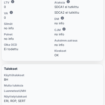
LTV
Ataksia
0
SDCA1 ei tutkittu
SDCA2 ei tutkittu
VA
0
DM
no info
Silmät
no info
CJM
Polvet
no info
no info
Autoimm.sairaus
Olka OCD
no info
Ei todettu
Kivekset
OK
Tulokset
Käyttötulokset
BH
Muita tuloksia
Luonnetesti/MH
Näyttelytulokset
ERI, ROP, SERT