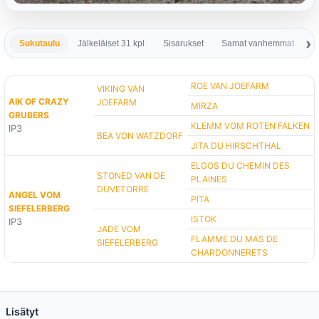
Sukutaulu
Jälkeläiset 31 kpl
Sisarukset
Samat vanhemmat
S
ROE VAN JOEFARM
VIKING VAN
AIK OF CRAZY
JOEFARM
MIRZA
GRUBERS
KLEMM VOM ROTEN FALKEN
IP3
BEA VON WATZDORF
JITA DU HIRSCHTHAL
ELGOS DU CHEMIN DES
STONED VAN DE
PLAINES
DUVETORRE
ANGEL VOM
PITA
SIEFELERBERG
ISTOK
IP3
JADE VOM
FLAMME DU MAS DE
SIEFELERBERG
CHARDONNERETS
Lisätyt