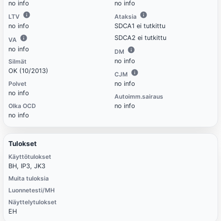
no info
no info
LTV
Ataksia
no info
SDCA1 ei tutkittu
SDCA2 ei tutkittu
VA
no info
DM
no info
Silmät
OK (10/2013)
CJM
Polvet
no info
no info
Autoimm.sairaus
Olka OCD
no info
no info
Tulokset
Käyttötulokset
BH, IP3, JK3
Muita tuloksia
Luonnetesti/MH
Näyttelytulokset
EH