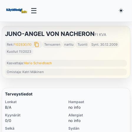
☰
☀️
JUNO-ANGEL VON NACHERON
FI KVA
content_copy
Rek:
FI32830/10
Tervueren
narttu
Tuonti
Synt. 30.12.2009
Kuollut 11/2023
Kasvattaja:
Mario Scheidbach
Omistaja: Katri Mäkinen
Terveystiedot
Lonkat
Hampaat
B/A
no info
Kyynärät
Allergiat
0/0
no info
Selkä
Sydän